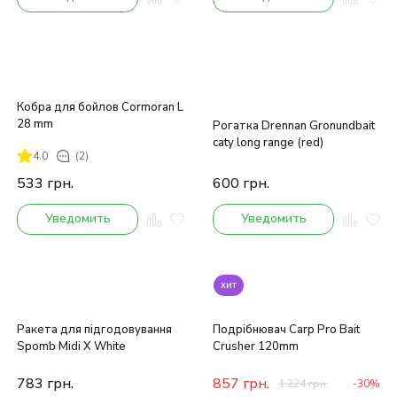
Кобра для бойлов Cormoran L
28 mm
Рогатка Drennan Gronundbait
caty long range (red)
4.0
(2)
533
грн.
600
грн.
Уведомить
Уведомить
хит
Ракета для підгодовування
Подрібнювач Carp Pro Bait
Spomb Midi X White
Crusher 120mm
783
грн.
857
грн.
1 224
грн.
-30%