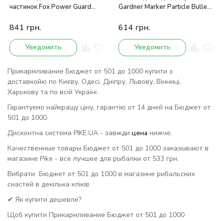
частинок Fox Power Guard
Gardner Marker Particle Bullet
Multi Bait
white
841
грн.
614
грн.
Уведомить
Уведомить
Прикармливание Бюджет от 501 до 1000 купити з
доставкойю по Києву, Одесі, Дніпру, Львову, Вінниці,
Харькову та по всій Україні.
Гарантуємо найкращу ціну, гарантію от 14 дней на Бюджет от
501 до 1000.
Дисконтна система PIKE.UA - завжди
цена
нижче.
Качественные товары Бюджет от 501 до 1000 заказывают в
магазине Pike - все лучшее для рыбалки от 533 грн.
Вибрати Бюджет от 501 до 1000 в магазине рибальских
снастей в декілька кліків
✔ Як купити дешевле?
Щоб купити Прикармливание Бюджет от 501 до 1000