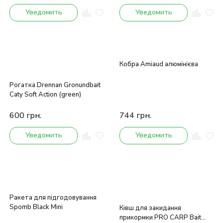
Уведомить
Уведомить
Кобра Amiaud алюмінієва
Рогатка Drennan Gronundbait
Caty Soft Action (green)
600
грн.
744
грн.
Уведомить
Уведомить
Ракета для підгодовування
Spomb Black Mini
Ківш для закидання
прикормки PRO CARP Bait