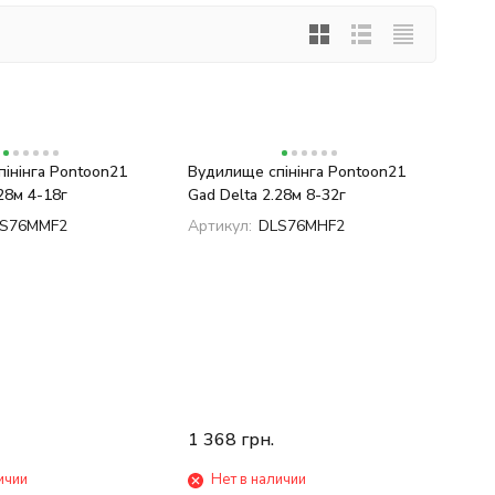
інінга Pontoon21
Вудилище спінінга Pontoon21
28м 4-18г
Gad Delta 2.28м 8-32г
S76MMF2
Артикул:
DLS76MHF2
1 368
грн.
ичии
Нет в наличии