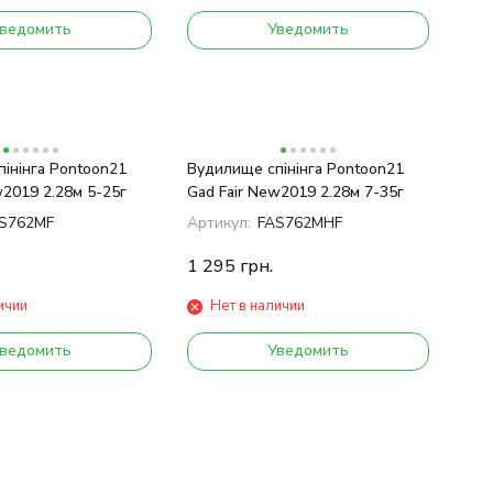
ведомить
Уведомить
інінга Pontoon21
Вудилище спінінга Pontoon21
w2019 2.28м 5-25г
Gad Fair New2019 2.28м 7-35г
S762MF
Артикул:
FAS762MHF
1 295
грн.
ичии
Нет в наличии
ведомить
Уведомить