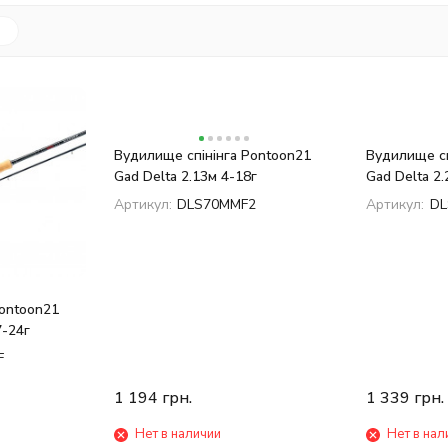
Вудилище спінінга Pontoon21
Вудилище сп
Gad Delta 2.13м 4-18г
Gad Delta 2.
Артикул:
DLS70MMF2
Артикул:
DL
Pontoon21
7-24г
F
1 194
грн.
1 339
грн.
Нет в наличии
Нет в нал