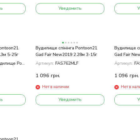
ть
Уведомить
У
Pontoon21
Вудилище спінінга Pontoon21
Вудилище сп
13м 5-25г
Gad Fair New2019 2.28м 3-15г
Gad Fair Ne
ad Fair New2019 2.13м 5-25г
Артикул:
FAS762MLF
Артикул:
FA
1 096
грн.
1 096
грн.
Нет в наличии
Нет в нал
ть
Уведомить
У
Pontoon21