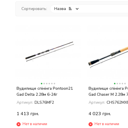
Сортировать:
Назва
Вудилище спінінга Pontoon21
Вудилище спінінга 
Gad Delta 2.28м 6-24г
Gad Chaser M 2.28м 
Артикул:
DLS76MF2
Артикул:
CHS762MX
1 413
грн.
4 023
грн.
Нет в наличии
Нет в наличии