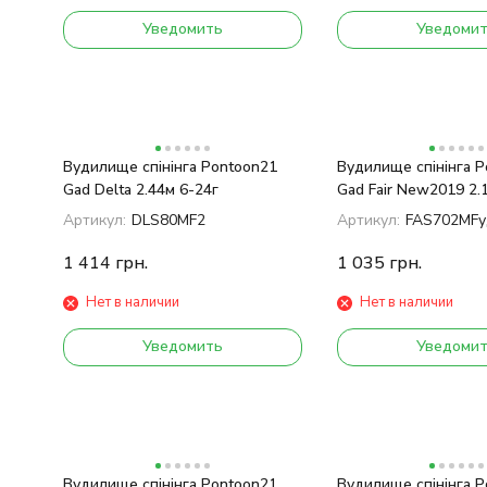
Уведомить
Уведоми
Вудилище спінінга Pontoon21
Вудилище спінінга 
Gad Delta 2.44м 6-24г
Gad Fair New2019 2.
Артикул:
DLS80MF2
Артикул:
FAS702MFудилище Pontoon21 G
1 414
грн.
1 035
грн.
Нет в наличии
Нет в наличии
Уведомить
Уведоми
Вудилище спінінга Pontoon21
Вудилище спінінга 