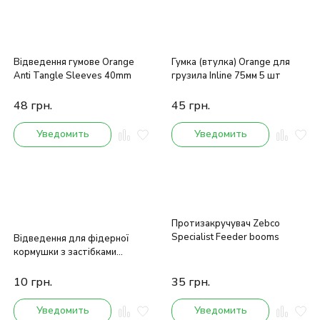
Відведення гумове Orange
Гумка (втулка) Orange для
Anti Tangle Sleeves 40mm
грузила Inline 75мм 5 шт
48
грн.
45
грн.
Уведомить
Уведомить
Протизакручувач Zebco
Specialist Feeder booms
Відведення для фідерної
кормушки з застібками
(уп.2шт)
10
грн.
35
грн.
Уведомить
Уведомить