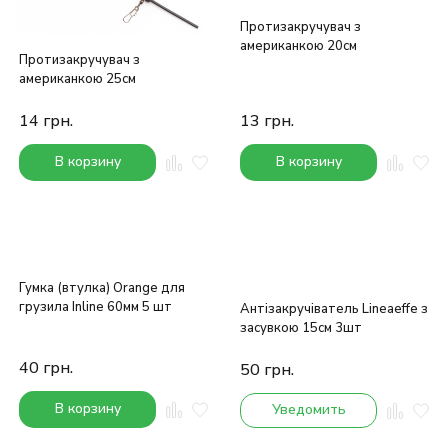
Протизакручувач з
американкою 20см
Протизакручувач з
американкою 25см
14
грн.
13
грн.
В корзину
В корзину
Гумка (втулка) Orange для
грузила Inline 60мм 5 шт
Антізакручіватель Lineaeffe з
засувкою 15см 3шт
40
грн.
50
грн.
В корзину
Уведомить