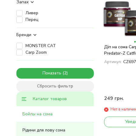
Запах
Ливер
Перец
Бренди
MONSTER CAT
Діп на сома Ca
Carp Zoom
Predator-Z Catfi
liver extract
Артикул:
CZ697
Показать
Сбросить фильтр
249
грн.
Каталог товаров
Нет в наличи
Бойлы на сома
Увед
Рідини для лову сома