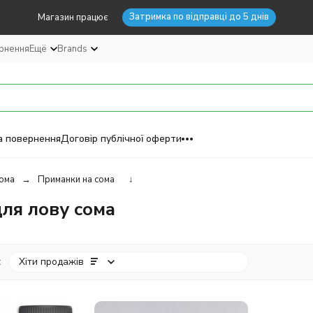
Затримка по відправці до 5 днів
Магазин працює
ернення
Ещё
Brands
а повернення
Договір публічної оферти
ома
Приманки на сома
↓
для лову сома
:
Хіти продажів