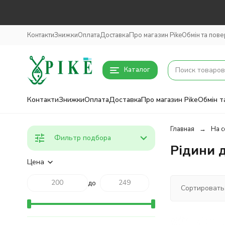
Контакти
Знижки
Оплата
Доставка
Про магазин Pike
Обмін та пов
Каталог
Контакти
Знижки
Оплата
Доставка
Про магазин Pike
Обмін т
Главная
На с
Фильтр подбора
Рідини 
Цена
до
Сортировать