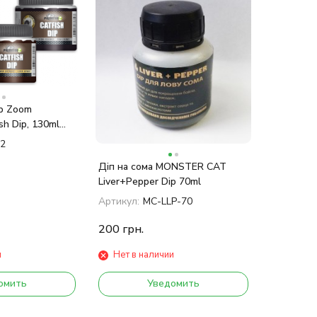
rp Zoom
sh Dip, 130ml
2
Діп на сома MONSTER CAT
Liver+Pepper Dip 70ml
Артикул:
MC-LLP-70
200
грн.
и
Нет в наличии
омить
Уведомить