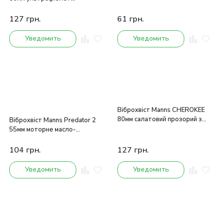
хамелеон з блискітками
127
грн.
61
грн.
Уведомить
Уведомить
Віброхвіст Manns CHEROKEE
80мм салатовий прозорий з
Віброхвіст Manns Predator 2
блискіткою
55мм моторне масло-
хамелеон з червоними
блискітками
104
грн.
127
грн.
Уведомить
Уведомить