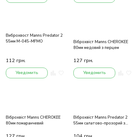
Виброхвост Manns Predator 2
55мм M-045-MFMO
Віброхвіст Manns CHEROKEE
80мм медовий з перцем
112
грн.
127
грн.
Уведомить
Уведомить
Віброхвіст Manns CHEROKEE
Віброхвіст Manns Predator 2
80мм помаранчевий
55мм салатово-прозорий з
блискітками
127
грн.
104
грн.