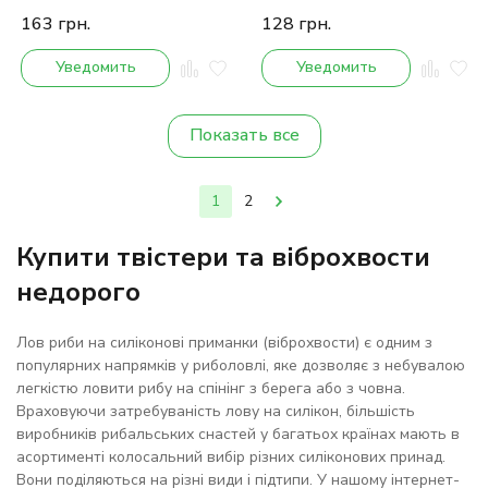
163
грн.
128
грн.
Уведомить
Уведомить
Показать все
1
2
Купити твістери та віброхвости
недорого
Лов риби на силіконові приманки (віброхвости) є одним з
популярних напрямків у риболовлі, яке дозволяє з небувалою
легкістю ловити рибу на спінінг з берега або з човна.
Враховуючи затребуваність лову на силікон, більшість
виробників рибальських снастей у багатьох країнах мають в
асортименті колосальний вибір різних силіконових принад.
Вони поділяються на різні види і підтипи. У нашому інтернет-