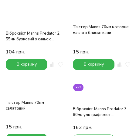
Твістер Manns 70мм моторне
масло з блискітками
Віброхвіст Manns Predator 2
55мм бузковий з синьою
блискіткою
104
грн.
15
грн.
В корзину
В корзину
хит
Твістер Manns 70мм
салатовий
Віброхвіст Manns Predator 3
80мм ультрафіолет
хамелеон з блискітками
15
грн.
162
грн.