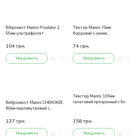
Віброхвіст Manns Predator 2
Твістер Manns 70мм
55мм ультрафіолет
бордовий з синіми
хамелеон з блискітками
блискітками
104
грн.
74
грн.
Уведомить
Уведомить
Твистер Manns 100мм
салатовый прозрачный с бл.
Виброхвост Manns CHEROKEE
80мм перламутровый с
блестками
127
грн.
158
грн.
Уведомить
Уведомить