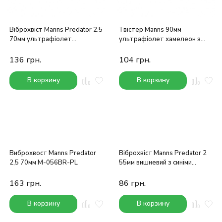
Віброхвіст Manns Predator 2.5
Твістер Manns 90мм
70мм ультрафіолет
ультрафіолет хамелеон з
хамелеон з блискітками
блискітками
136
грн.
104
грн.
В корзину
В корзину
Виброхвост Manns Predator
Віброхвіст Manns Predator 2
2,5 70мм M-056BR-PL
55мм вишневий з синіми
блискітками
163
грн.
86
грн.
В корзину
В корзину