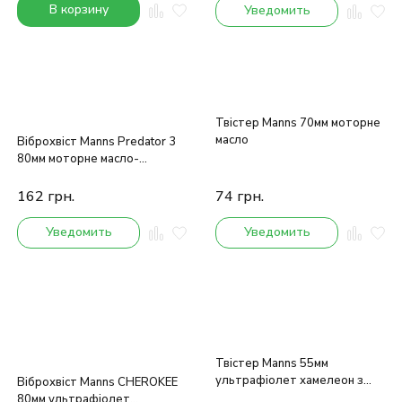
В корзину
Уведомить
Твістер Manns 70мм моторне
масло
Віброхвіст Manns Predator 3
80мм моторне масло-
хамелеон
162
грн.
74
грн.
Уведомить
Уведомить
Твістер Manns 55мм
ультрафіолет хамелеон з
Віброхвіст Manns CHEROKEE
блискітками
80мм ультрафіолет