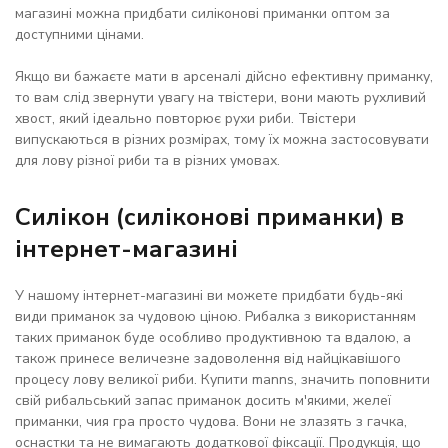
магазині можна придбати силіконові приманки оптом за
доступними цінами.
Якщо ви бажаєте мати в арсеналі дійсно ефективну приманку,
то вам слід звернути увагу на твістери, вони мають рухливий
хвост, який ідеально повторює рухи риби. Твістери
випускаються в різних розмірах, тому їх можна застосовувати
для лову різної риби та в різних умовах.
Силікон (силіконові приманки) в
інтернет-магазині
У нашому інтернет-магазині ви можете придбати будь-які
види приманок за чудовою ціною. Рибалка з використанням
таких приманок буде особливо продуктивною та вдалою, а
також принесе величезне задоволення від найцікавішого
процесу лову великої риби. Купити manns, значить поповнити
свій рибальський запас приманок досить м'якими, желеї
приманки, чия гра просто чудова. Вони не злазять з гачка,
оснастки та не вимагають додаткової фіксації. Продукція, що