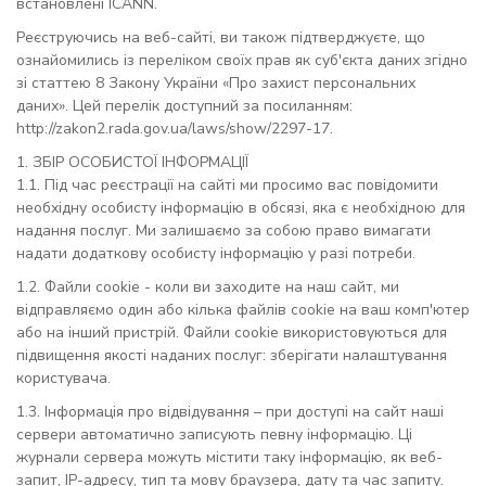
встановлені ICANN.
Реєструючись на веб-сайті, ви також підтверджуєте, що
ознайомились із переліком своїх прав як суб'єкта даних згідно
зі статтею 8 Закону України «Про захист персональних
даних». Цей перелік доступний за посиланням:
http://zakon2.rada.gov.ua/laws/show/2297-17.
1. ЗБІР ОСОБИСТОЇ ІНФОРМАЦІЇ
1.1. Під час реєстрації на сайті ми просимо вас повідомити
необхідну особисту інформацію в обсязі, яка є необхідною для
надання послуг. Ми залишаємо за собою право вимагати
надати додаткову особисту інформацію у разі потреби.
1.2. Файли cookie - коли ви заходите на наш сайт, ми
відправляємо один або кілька файлів cookie на ваш комп'ютер
або на інший пристрій. Файли cookie використовуються для
підвищення якості наданих послуг: зберігати налаштування
користувача.
1.3. Інформація про відвідування – при доступі на сайт наші
сервери автоматично записують певну інформацію. Ці
журнали сервера можуть містити таку інформацію, як веб-
запит, IP-адресу, тип та мову браузера, дату та час запиту.