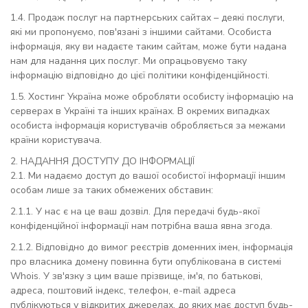
1.4. Продаж послуг на партнерських сайтах – деякі послуги,
які ми пропонуємо, пов'язані з іншими сайтами. Особиста
інформація, яку ви надаєте таким сайтам, може бути надана
нам для надання цих послуг. Ми опрацьовуємо таку
інформацію відповідно до цієї політики конфіденційності.
1.5. Хостинг Україна може обробляти особисту інформацію на
серверах в Україні та інших країнах. В окремих випадках
особиста інформація користувачів обробляється за межами
країни користувача.
2. НАДАННЯ ДОСТУПУ ДО ІНФОРМАЦІЇ
2.1. Ми надаємо доступ до вашої особистої інформації іншим
особам лише за таких обмежених обставин:
2.1.1. У нас є на це ваш дозвіл. Для передачі будь-якої
конфіденційної інформації нам потрібна ваша явна згода.
2.1.2. Відповідно до вимог реєстрів доменних імен, інформація
про власника домену повинна бути опублікована в системі
Whois. У зв'язку з цим ваше прізвище, ім'я, по батькові,
адреса, поштовий індекс, телефон, e-mail адреса
публікуються у відкритих джерелах, до яких має доступ будь-