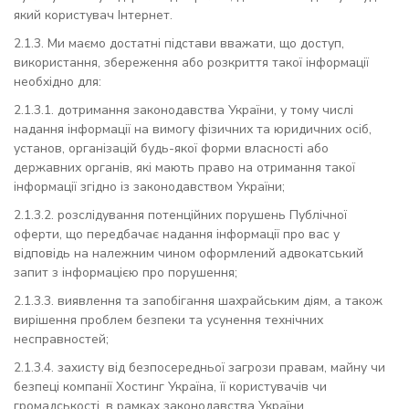
який користувач Інтернет.
2.1.3. Ми маємо достатні підстави вважати, що доступ,
використання, збереження або розкриття такої інформації
необхідно для:
2.1.3.1. дотримання законодавства України, у тому числі
надання інформації на вимогу фізичних та юридичних осіб,
установ, організацій будь-якої форми власності або
державних органів, які мають право на отримання такої
інформації згідно із законодавством України;
2.1.3.2. розслідування потенційних порушень Публічної
оферти, що передбачає надання інформації про вас у
відповідь на належним чином оформлений адвокатський
запит з інформацією про порушення;
2.1.3.3. виявлення та запобігання шахрайським діям, а також
вирішення проблем безпеки та усунення технічних
несправностей;
2.1.3.4. захисту від безпосередньої загрози правам, майну чи
безпеці компанії Хостинг Україна, її користувачів чи
громадськості, в рамках законодавства України.