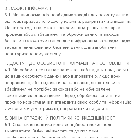
3. ЗАХИСТ ІНФОРМАЦІЇ
3.1. Ми вживаємо всіх необхідних заходів для захисту даних
від неавторизованого доступу, зміни, розкриття чи знищення.
До цих заходів належать, зокрема, внутрішня перевірка
процесів збору, зберігання та обробки даних та заходів
безпеки, включаючи відповідне шифрування та заходи щодо
забезпечення фізичної безпеки даних для запобігання
неавторизованому доступу.
4. ДОСТУП ДО ОСОБИСТОЇ ІНФОРМАЦІЇ ТА ЇЇ ОБНОВЛЕННЯ
4.1. Ми робимо все від нас залежне, щоб надати вам доступ
до ваших особистих даних і або виправити їх, якщо вони
неправильні, або видалити на ваш запит, якщо тільки їх
зберігання не потрібно законом або не обумовлене
законними діловими цілями. Перед обробкою запитів ми
просимо користувачів підтвердити свою особу та інформацію,
яку вони хочуть отримати, виправити чи видалити.
5. ЗМІНА СПРАВЖНІЙ ПОЛІТИКИ КОНФІДЕНЦІЙНОСТІ
5.1. Справжня політика конфіденційності може іноді
змінюватися. Зміни, які вносяться до політики
конфіденційності, будуть опубліковані на цій сторінці.