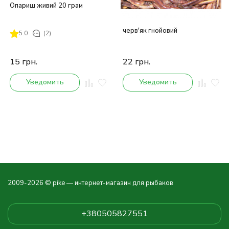
Опариш живий 20 грам
черв'як гнойовий
5.0
(2)
15
грн.
22
грн.
Уведомить
Уведомить
2009-2026 © pike — интернет-магазин для рыбаков
+380505827551