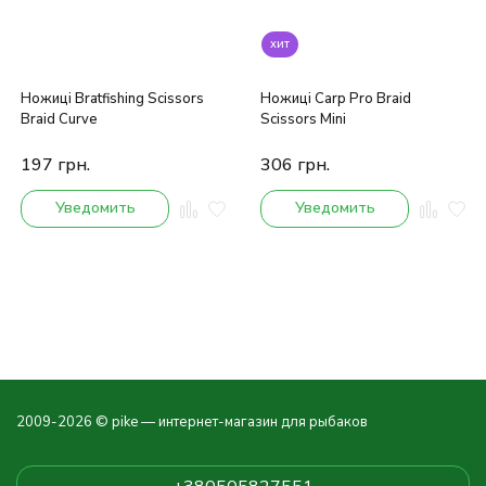
хит
Ножиці Bratfishing Scissors
Ножиці Carp Pro Braid
Braid Curve
Scissors Mini
197
грн.
306
грн.
Уведомить
Уведомить
2009-2026 © pike — интернет-магазин для рыбаков