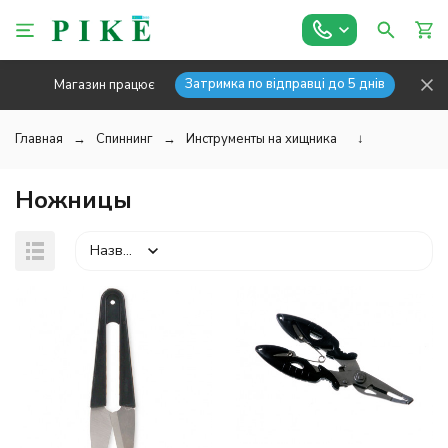
Затримка по відправці до 5 днів
Магазин працює
Главная
Спиннинг
Инструменты на хищника
↓
Ножницы
Назва