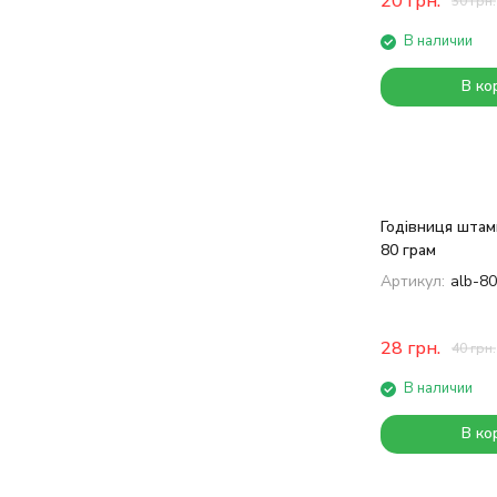
20
грн.
30
грн.
В наличии
В ко
Годівниця штам
80 грам
Артикул:
alb-8
28
грн.
40
грн.
В наличии
В ко