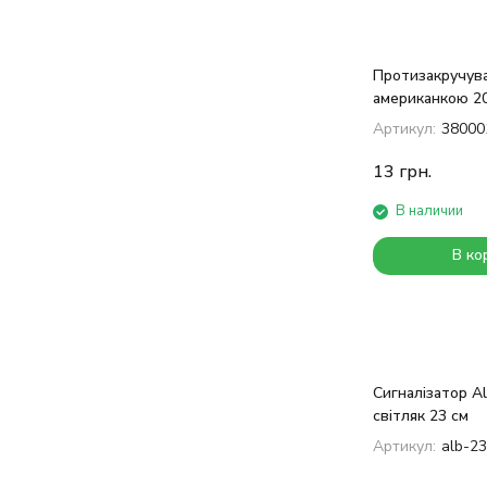
Протизакручува
американкою 2
Артикул:
38000
13
грн.
В наличии
В ко
Сигналізатор Al
світляк 23 см
Артикул:
alb-2