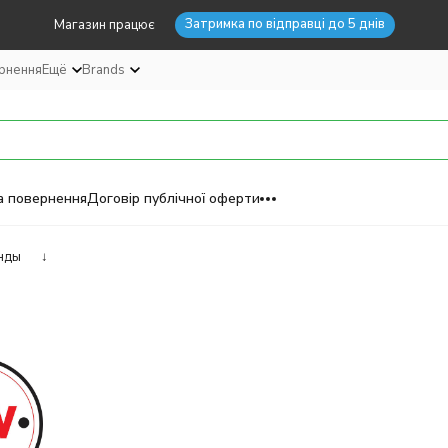
Затримка по відправці до 5 днів
Магазин працює
ернення
Ещё
Brands
а повернення
Договір публічної оферти
нды
↓