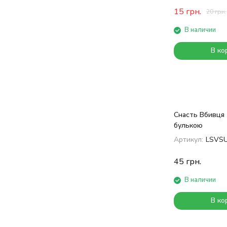
15
грн.
20
грн.
В наличии
В ко
Снасть Вбивця 
булькою
Артикул:
LSVS
45
грн.
В наличии
В ко