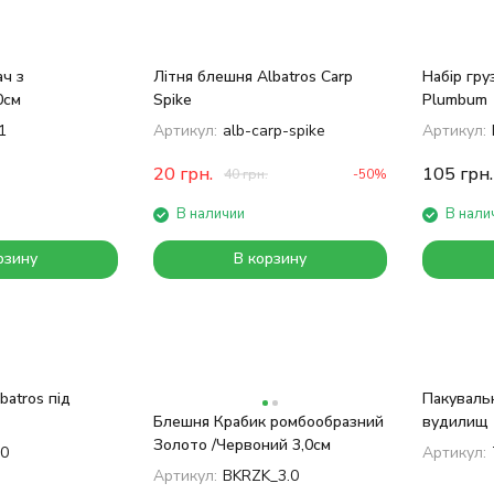
ч з
Літня блешня Albatros Carp
Набір гру
0см
Spike
Plumbum 
1
Артикул:
alb-carp-spike
Артикул:
20
грн.
105
грн.
40
грн.
-50%
В наличии
В нали
рзину
В корзину
batros під
Пакуваль
Блешня Крабик ромбообразний
вудилищ
Золото /Червоний 3,0см
30
Артикул:
Артикул:
BKRZK_3.0