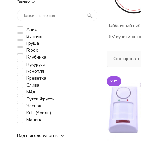
Запах
Найбільший вибі
Анис
Ваниль
LSV купити оптом
Груша
Горох
Клубника
Сортировать
Кукуруза
Конопля
Креветка
хит
Слива
Мёд
Тутти Фрутти
Чеснок
Krill (Криль)
Малина
Вид підгодовування