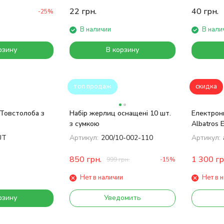
22
грн.
40
грн.
-25%
В наличии
В нали
рзину
В корзину
топ продаж
скидка
Товстолоба з
Набір жерлиц оснащені 10 шт.
Електрон
з сумкою
Albatros
UT
Артикул:
200/10-002-110
Артикул:
850
грн.
1 300
гр
999
грн.
-15%
Нет в наличии
Нет в 
рзину
Уведомить