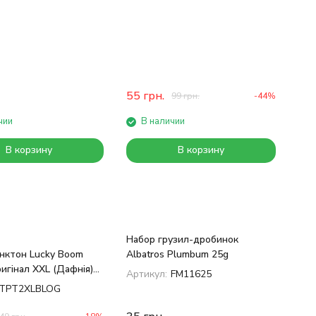
55
грн.
99
грн.
-44%
чии
В наличии
В корзину
В корзину
Набор грузил-дробинок
нктон Lucky Boom
Albatros Plumbum 25g
игінал XXL (Дафнія)
Артикул:
FM11625
TPT2XLBLOG