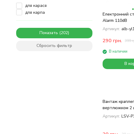
для карася
для карпа
Електронний ст
Alarm 110dB
Артикул:
alb-yl
Показать
290
грн.
399
г
Сбросить фильтр
В наличии
В ко
Вантаж краплеп
вертлюжком 2 
Артикул:
LSV-P