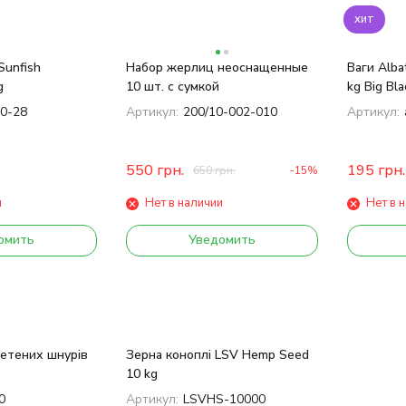
хит
Sunfish
Набор жерлиц неоснащенные
Ваги Albat
g
10 шт. с сумкой
kg Big Bla
0-28
Артикул:
200/10-002-010
Артикул:
550
грн.
195
грн.
650
грн.
-15%
и
Нет в наличии
Нет в 
омить
Уведомить
етених шнурів
Зерна коноплі LSV Hemp Seed
10 kg
0
Артикул:
LSVHS-10000