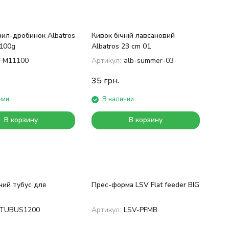
зил-дробинок Albatros
Кивок бічній лавсановий
100g
Albatros 23 cm 01
FM11100
Артикул:
alb-summer-03
35
грн.
чии
В наличии
В корзину
В корзину
ний тубус для
Прес-форма LSV Flat feeder BIG
TUBUS1200
Артикул:
LSV-PFMB