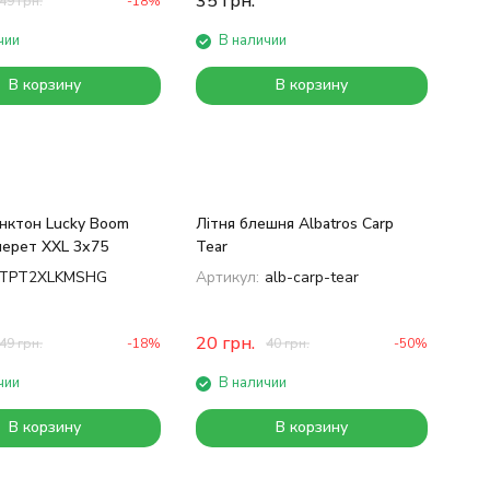
35
грн.
49
грн.
-18%
чии
В наличии
В корзину
В корзину
нктон Lucky Boom
Літня блешня Albatros Carp
черет XXL 3х75
Tear
TPT2XLKMSHG
Артикул:
alb-carp-tear
20
грн.
49
грн.
-18%
40
грн.
-50%
чии
В наличии
В корзину
В корзину