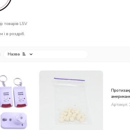
р товарів LSV
 і в роздріб.
:
Назва
Протизак
американ
Артикул: