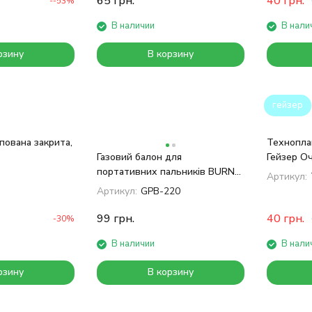
65
грн.
40
грн.
--53%
В наличии
В нали
рзину
В корзину
гейзер
пована закрита,
Технопла
Газовий балон для
Гейзер О
портативних пальників BURN
0
Артикул:
GAS 220г
Артикул:
GPB-220
99
грн.
40
грн.
-30%
В наличии
В нали
рзину
В корзину