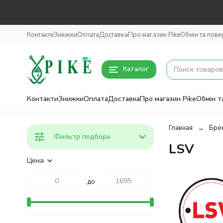
Контакти
Знижки
Оплата
Доставка
Про магазин Pike
Обмін та пов
Каталог
Контакти
Знижки
Оплата
Доставка
Про магазин Pike
Обмін т
Главная
Бре
Фильтр подбора
LSV
Цена
до