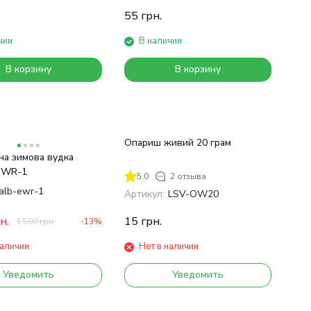
55
грн.
чии
В наличии
В корзину
В корзину
Опариш живий 20 грам
на зимова вудка
 EWR-1
5.0
2 отзыва
alb-ewr-1
Артикул:
LSV-OW20
н.
15
грн.
1 500
грн.
-13%
наличии
Нет в наличии
Уведомить
Уведомить