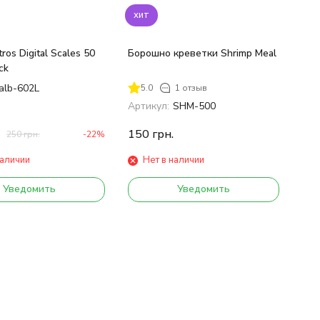
хит
ros Digital Scales 50
Борошно креветки Shrimp Meal
ck
alb-602L
5.0
1 отзыв
Артикул:
SHM-500
150
грн.
250
грн.
-22%
наличии
Нет в наличии
Уведомить
Уведомить