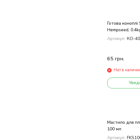
Готова коноплі 
Hempseed, 0.4k
Артикул:
КО-40
65
грн.
Нет в наличи
Увед
Мастило для пл
100 мл
Артикул:
FKS10