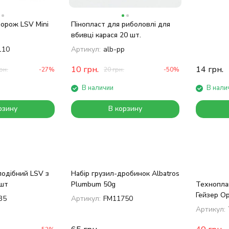
орож LSV Mini
Пінопласт для риболовлі для
вбивці карася 20 шт.
110
Артикул:
alb-pp
10
грн.
14
грн.
рн.
-27%
20
грн.
-50%
В наличии
В нали
рзину
В корзину
одібний LSV з
Набір грузил-дробинок Albatros
шт
Plumbum 50g
Технопла
Гейзер Ор
35
Артикул:
FM11750
3х75
Артикул: