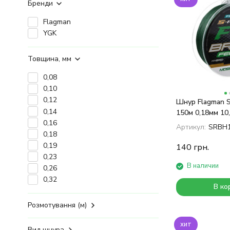
Бренди
Flagman
YGK
Товщина, мм
0,08
0,10
0,12
Шнур Flagman S
0,14
150м 0,18мм 10,
0,16
Артикул:
SRBH1
0,18
0,19
140
грн.
0,23
В наличии
0,26
0,32
В ко
Розмотування (м)
хит
Вид шнура