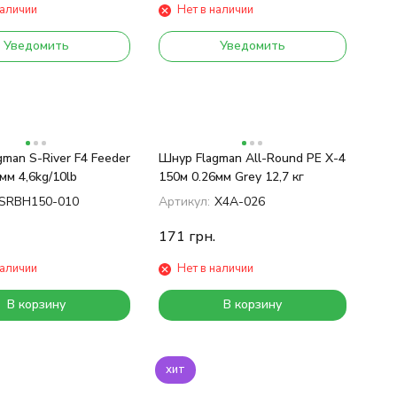
наличии
Нет в наличии
Уведомить
Уведомить
man S-River F4 Feeder
Шнур Flagman All-Round PE X-4
мм 4,6kg/10lb
150м 0.26мм Grey 12,7 кг
SRBH150-010
Артикул:
X4A-026
171
грн.
наличии
Нет в наличии
В корзину
В корзину
хит