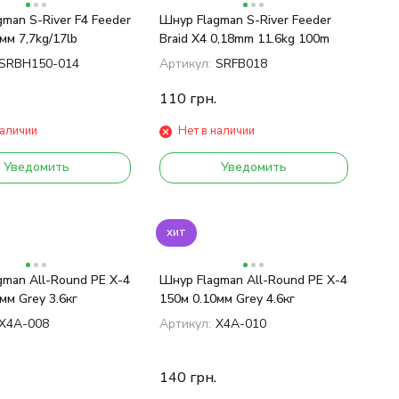
man S-River F4 Feeder
Шнур Flagman S-River Feeder
мм 7,7kg/17lb
Braid X4 0,18mm 11.6kg 100m
SRBH150-014
Артикул:
SRFB018
110
грн.
наличии
Нет в наличии
Уведомить
Уведомить
хит
man All-Round PE X-4
Шнур Flagman All-Round PE X-4
мм Grey 3.6кг
150м 0.10мм Grey 4.6кг
X4A-008
Артикул:
X4A-010
140
грн.