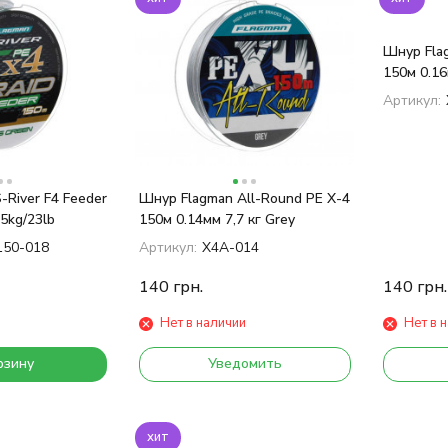
Шнур Flag
150м 0.16
Артикул:
-River F4 Feeder
Шнур Flagman All-Round PE X-4
5kg/23lb
150м 0.14мм 7,7 кг Grey
50-018
Артикул:
X4A-014
140
грн.
140
грн.
Нет в наличии
Нет в 
рзину
Уведомить
хит