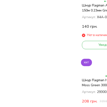
Шнур Flagman A
150м 0.23мм Gre
Артикул:
X4A-0
140
грн.
Нет в наличи
Увед
хит
Шнур Flagman H
Moss Green 300
Артикул:
29300
208
грн.
319,