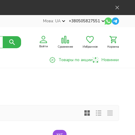
Мова:
UA
+380505827551
Войти
Сравнение
Избранное
Корзина
Товары по акции
Новинки
хит