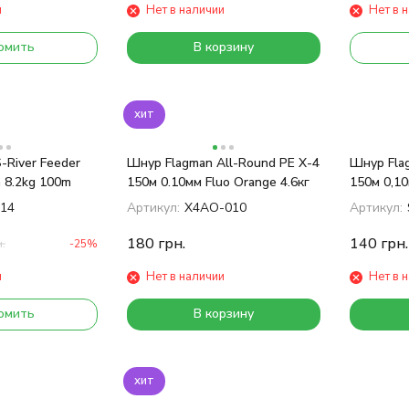
и
Нет в наличии
Нет в 
омить
В корзину
хит
-River Feeder
Шнур Flagman All-Round PE X-4
Шнур Flag
m 8.2kg 100m
150м 0.10мм Fluo Orange 4.6кг
150м 0,10
14
Артикул:
X4AO-010
Артикул:
180
грн.
140
грн.
.
-25%
и
Нет в наличии
Нет в 
омить
В корзину
хит