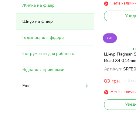
Нет в наличи
Жилка на фідер
Увед
Шнур на фідер
Годівниці для фідера
хит
Інструменти для риболовлі
Шнур Flagman S
Braid X4 0,14m
Артикул:
SRFB0
Відра для прикормки
83
грн.
110
грн
Ещё
Нет в наличи
Увед