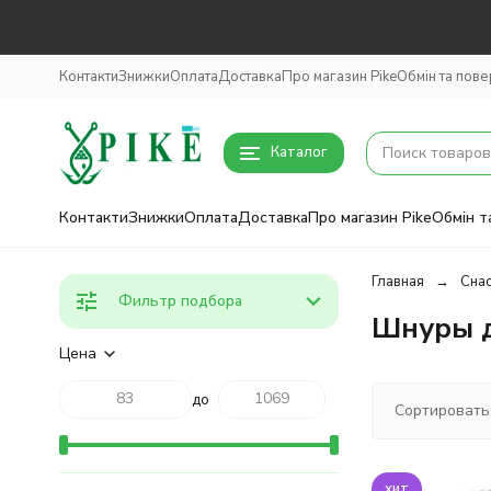
Контакти
Знижки
Оплата
Доставка
Про магазин Pike
Обмін та пов
Каталог
Контакти
Знижки
Оплата
Доставка
Про магазин Pike
Обмін т
Главная
Снас
Фильтр подбора
Шнуры 
Цена
до
Сортировать
хит