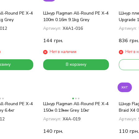
ll-Round PE X-4
Шнур Flagman All-Round PE X-4
Шнур пле
kg Grey
100m 0.16m 9.1kg Grey
Upgrade 
012
Артикул:
X4A1-016
Артикул:
144
грн.
836
грн.
и
Нет в наличии
Нет в 
рзину
В корзину
хит
ll-Round PE X-4
Шнур Flagman All-Round PE X-4
Шнур Flag
y 6.4кг
150м 0.19мм Grey 10кг
Braid X4 
12
Артикул:
X4A-019
Артикул:
140
грн.
110
грн.