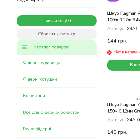
Шнур Flagman A
100m 0.12m 6.4
Показать
Артикул:
X4A1-
Сбросить фильтр
144
грн.
Каталог товаров
Нет в наличи
Фідерні вудилища
В ко
Фідерні котушки
Квівертіпи
Шнур Flagman A
150м 0.12мм Gre
Все для фідерних оснасток
Артикул:
X4A-0
Гачки фідерні
140
грн.