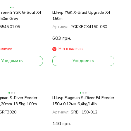
тений YGK G-Soul X4
Шнур YGK X-Braid Upgrade X4
150m Grey
150m
5545.01.05
Артикул:
YGKXBCX4150-060
603
грн.
наличии
Нет в наличии
Уведомить
Уведомить
man S-River Feeder
Шнур Flagman S-River F4 Feeder
0,20mm 13.5kg 100m
150м 0,12мм 6,4kg/14lb
SRFB020
Артикул:
SRBH150-012
140
грн.