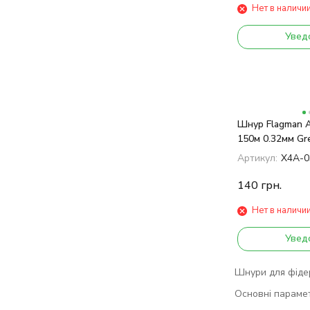
Нет в наличи
Увед
Шнур Flagman A
150м 0.32мм Gre
Артикул:
X4A-0
140
грн.
Нет в наличи
Увед
Шнури для фідер
Основні парамет