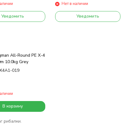
наличии
Нет в наличии
Уведомить
Уведомить
man All-Round PE X-4
m 10.0kg Grey
X4A1-019
наличии
В корзину
г рибалки.