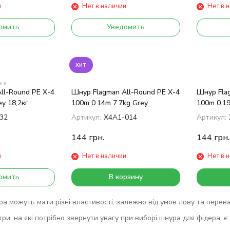
и
Нет в наличии
Нет в 
омить
Уведомить
хит
ll-Round PE X-4
Шнур Flagman All-Round PE X-4
Шнур Flag
y 18,2кг
100m 0.14m 7.7kg Grey
100m 0.19
32
Артикул:
X4A1-014
Артикул:
144
грн.
144
грн.
и
Нет в наличии
Нет в 
омить
В корзину
а можуть мати різні властивості, залежно від умов лову та перева
ри, на які потрібно звернути увагу при виборі шнура для фідера, є: