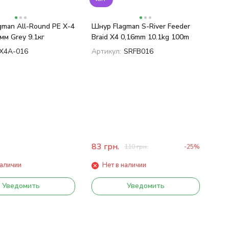
man All-Round PE X-4
Шнур Flagman S-River Feeder
мм Grey 9.1кг
Braid X4 0,16mm 10.1kg 100m
X4A-016
Артикул:
SRFB016
83
грн.
110
грн.
-25%
наличии
Нет в наличии
Уведомить
Уведомить