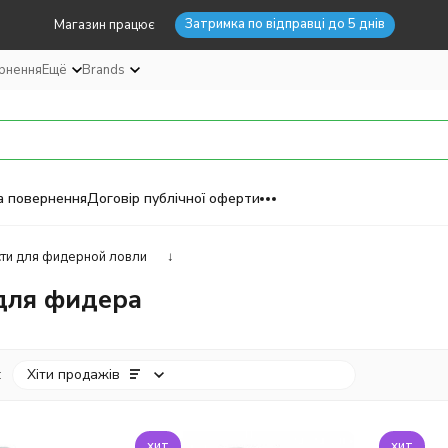
Затримка по відправці до 5 днів
Магазин працює
ернення
Ещё
Brands
а повернення
Договір публічної оферти
ти для фидерной ловли
↓
для фидера
:
Хіти продажів
хит
хит