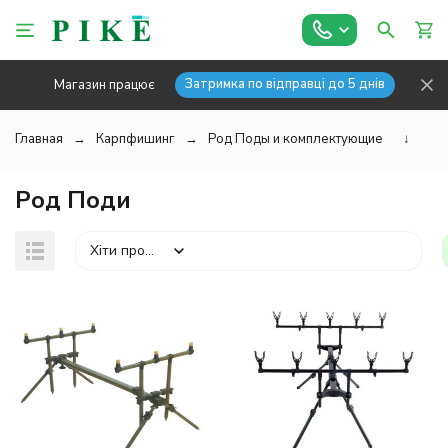
Затримка по відправці до 5 днів
Магазин працює
Главная
Карпфишинг
Род Поды и комплектующие
↓
Род Поди
Хіти продажів