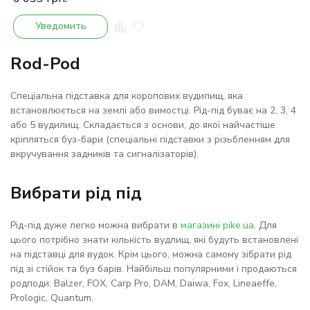
Уведомить
Rod-Pod
Спеціальна підставка для коропових вудилищ, яка
встановлюється на землі або вимостці. Рід-під буває на 2, 3, 4
або 5 вудилищ. Складається з основи, до якої найчастіше
кріпляться буз-бари (спеціальні підставки з різьбленням для
вкручування задників та сигналізаторів).
Вибрати рід під
Рід-під дуже легко можна вибрати в
магазині pike.ua
. Для
цього потрібно знати кількість вудлищ, які будуть встановлені
на підставці для вудок. Крім цього, можна самому зібрати рід
під зі стійок та буз барів. Найбільш популярними і продаються
родподи: Balzer, FOX, Carp Pro, DAM, Daiwa, Fox, Lineaeffe,
Prologic, Quantum.