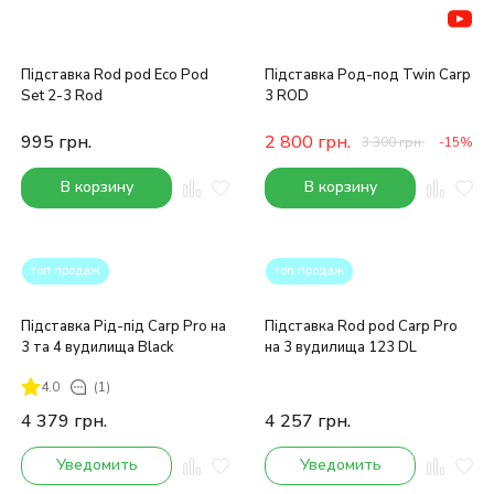
Підставка Rod pod Eco Pod
Підставка Род-под Twin Carp
Set 2-3 Rod
3 ROD
995
грн.
2 800
грн.
3 300
грн.
-15%
В корзину
В корзину
топ продаж
топ продаж
Підставка Рід-під Carp Pro на
Підставка Rod pod Carp Pro
3 та 4 вудилища Black
на 3 вудилища 123 DL
4.0
(1)
4 379
грн.
4 257
грн.
Уведомить
Уведомить