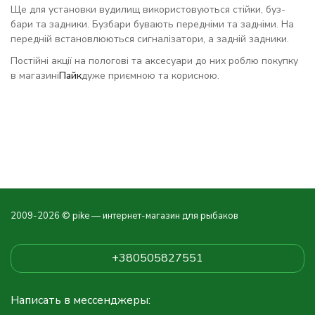
Ще для установки вудилищ використовуються стійки, буз-
бари та задники. Бузбари бувають передніми та задніми. На
передній встановлюються сигналізатори, а задній задники.
Постійні акції на пологові та аксесуари до них роблю покупку
в магазині
Пайк
дуже приємною та корисною.
2009-2026 © pike — интернет-магазин для рыбаков
+380505827551
Написать в мессенджеры: