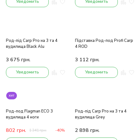
Уведомить
Уведомить
Род-під Carp Pro на 3 та 4
Підставка Род-под Profi Carp
вудилища Black Alu
4 ROD
3 675
грн.
3 112
грн.
Уведомить
Уведомить
хит
Род-под Flagman ECO 3
Род-під Carp Pro на 3 та 4
вудилища 4 ноги
вудилища Grey
802
грн.
2 898
грн.
1 341
грн.
-40%