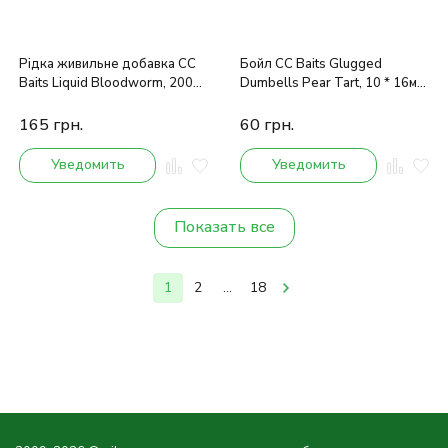
Рідка живильне добавка CC
Бойл CC Baits Glugged
Baits Liquid Bloodworm, 200
Dumbells Pear Tart, 10 * 16мм,
ml
100гр
165
грн.
60
грн.
Уведомить
Уведомить
Показать все
1
2
...
18