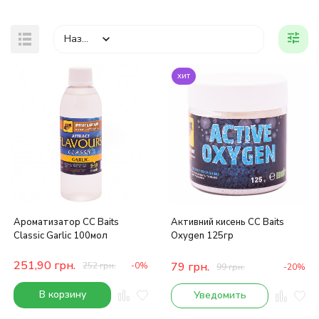
Назва
хит
Ароматизатор CC Baits
Активний кисень CC Baits
Classic Garlic 100мол
Oxygen 125гр
251,90
грн.
79
грн.
252
грн.
-0%
99
грн.
-20%
В корзину
Уведомить