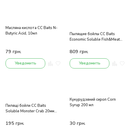
Масляна кислота CC Baits N-
Butyric Acid, 10мл
Пылящие бойлы CC Baits
Economic Soluble Fish&Meat
Mix, 20мм 6кг
79
грн.
809
грн.
Уведомить
Уведомить
Кукурудзяний сироп Corn
Syrup 200 мл
Пилящі бойли CC Baits
Soluble Monster Crab 20мм
1кг
195
грн.
30
грн.