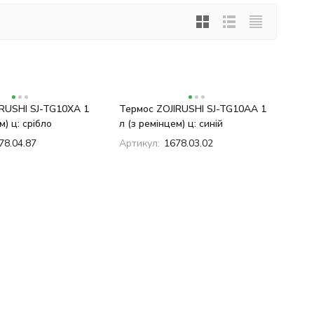
IRUSHI SJ-TG10XA 1
Термос ZOJIRUSHI SJ-TG10AA 1
м) ц: срібло
л (з ремінцем) ц: синій
78.04.87
Артикул:
1678.03.02