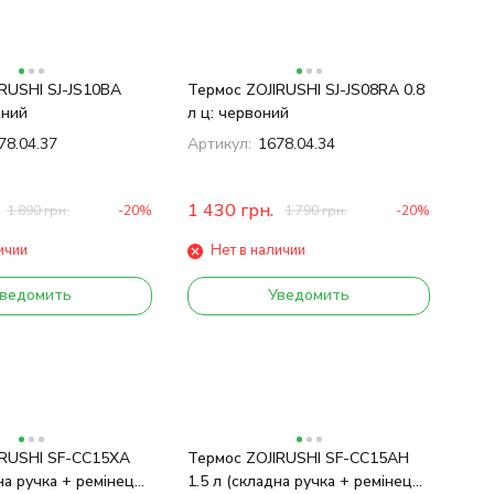
RUSHI SJ-JS10BA
Термос ZOJIRUSHI SJ-JS08RA 0.8
рний
л ц: червоний
78.04.37
Артикул:
1678.04.34
1 430
грн.
1 890
грн.
-20%
1 790
грн.
-20%
ичии
Нет в наличии
ведомить
Уведомить
IRUSHI SF-CС15XA
Термос ZOJIRUSHI SF-CС15AН
на ручка + ремінець)
1.5 л (складна ручка + ремінець)