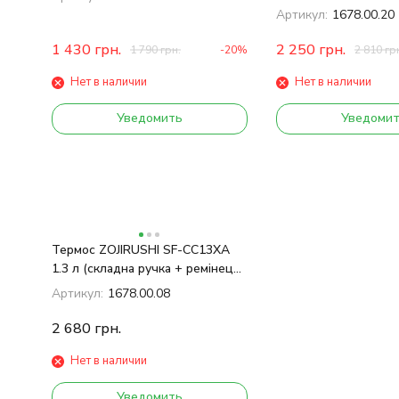
сталевий
Артикул:
1678.00.20
1 430
грн.
2 250
грн.
1 790
грн.
-20%
2 810
гр
Нет в наличии
Нет в наличии
Уведомить
Уведоми
Термос ZOJIRUSHI SF-CС13ХA
1.3 л (складна ручка + ремінець)
ц: сталевий
Артикул:
1678.00.08
2 680
грн.
Нет в наличии
Уведомить