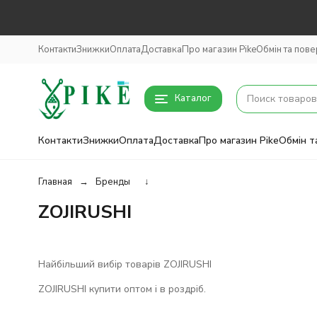
Контакти
Знижки
Оплата
Доставка
Про магазин Pike
Обмін та пов
Каталог
Контакти
Знижки
Оплата
Доставка
Про магазин Pike
Обмін т
Главная
Бренды
↓
ZOJIRUSHI
Найбільший вибір товарів ZOJIRUSHI
ZOJIRUSHI купити оптом і в роздріб.