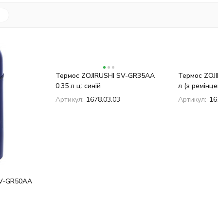
Термос ZOJIRUSHI SV-GR35AA
Термос ZOJ
0.35 л ц: синій
л (з ремінце
Артикул:
1678.03.03
Артикул:
16
SV-GR50AA