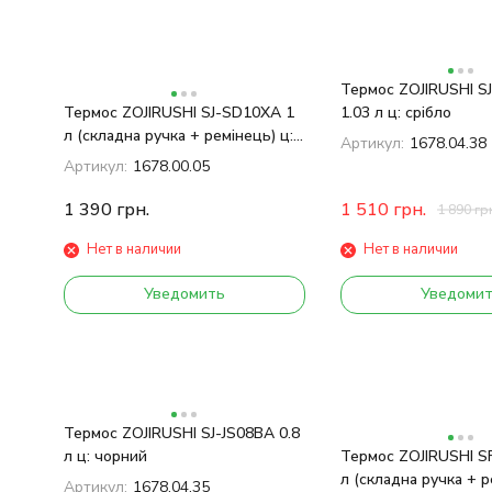
Термос ZOJIRUSHI S
Термос ZOJIRUSHI SJ-SD10ХA 1
1.03 л ц: срібло
л (складна ручка + ремінець) ц:
Артикул:
1678.04.38
сталевий
Артикул:
1678.00.05
1 390
грн.
1 510
грн.
1 890
гр
Нет в наличии
Нет в наличии
Уведомить
Уведоми
Термос ZOJIRUSHI SJ-JS08BA 0.8
л ц: чорний
Термос ZOJIRUSHI S
л (складна ручка + р
Артикул:
1678.04.35