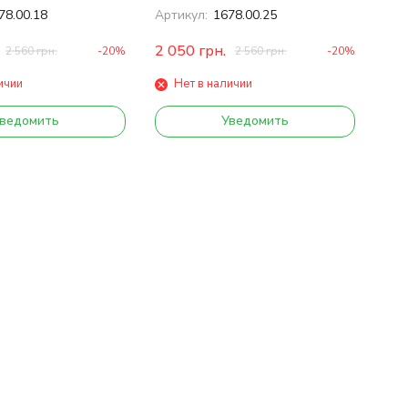
ц: синій
78.00.18
Артикул:
1678.00.25
2 050
грн.
2 560
грн.
-20%
2 560
грн.
-20%
ичии
Нет в наличии
ведомить
Уведомить