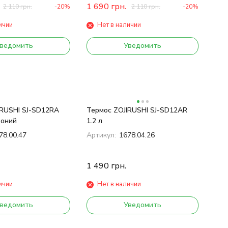
1 690
грн.
2 110
грн.
-20%
2 110
грн.
-20%
ичии
Нет в наличии
ведомить
Уведомить
IRUSHI SJ-SD12RA
Термос ZOJIRUSHI SJ-SD12AR
воний
1.2 л
78.00.47
Артикул:
1678.04.26
1 490
грн.
ичии
Нет в наличии
ведомить
Уведомить