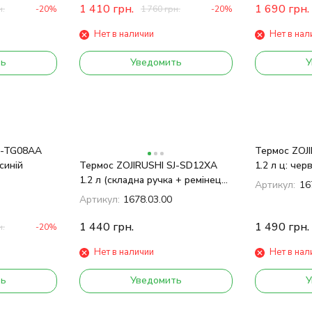
1 410
грн.
1 690
грн.
н.
-20%
1 760
грн.
-20%
Нет в наличии
Нет в нал
ть
Уведомить
У
J-TG08AA
Термос ZOJ
 синій
Термос ZOJIRUSHI SJ-SD12ХA
1.2 л ц: чер
1.2 л (складна ручка + ремінець)
Артикул:
16
ц: сталевий
Артикул:
1678.03.00
1 440
грн.
1 490
грн.
н.
-20%
Нет в наличии
Нет в нал
ть
Уведомить
У