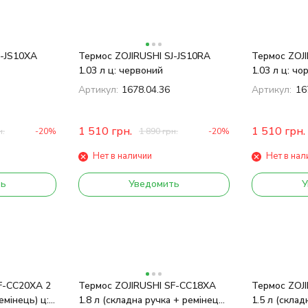
J-JS10XA
Термос ZOJIRUSHI SJ-JS10RA
Термос ZOJI
1.03 л ц: червоний
1.03 л ц: чо
Артикул:
1678.04.36
Артикул:
16
1 510
грн.
1 510
грн.
н.
-20%
1 890
грн.
-20%
Нет в наличии
Нет в нал
ть
Уведомить
У
F-CС20XA 2
Термос ZOJIRUSHI SF-CС18XA
Термос ZOJ
емінець) ц:
1.8 л (складна ручка + ремінець)
1.5 л (склад