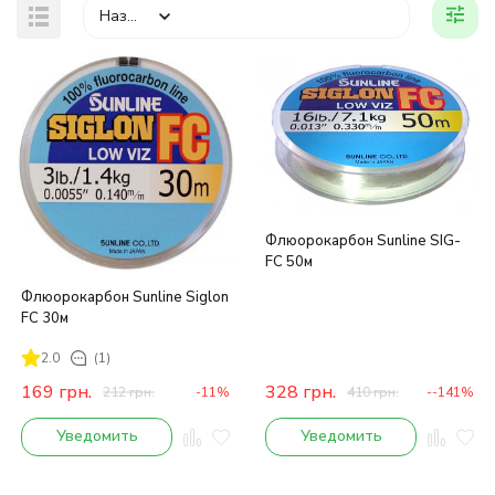
Назва
Флюорокарбон Sunline SIG-
FC 50м
Флюорокарбон Sunline Siglon
FC 30м
2.0
(1)
169
грн.
328
грн.
212
грн.
-11%
410
грн.
--141%
Уведомить
Уведомить