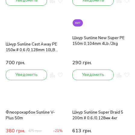
Уведомить
Уведомить
хит
Шнур Sunline New Super PE
150m 0,104mm 4Lb /2kg
Шнур Sunline Cast Away PE
150м # 0.6 /0.128mm 10LB
/4.2kg
700
грн.
290
грн.
Уведомить
Уведомить
Флюорокарбон Sunline V-
Шнур Sunline Super Braid 5
Plus 50m
200m # 0.6 /0.128мм 4кг
380
грн.
613
грн.
475
грн.
-21%