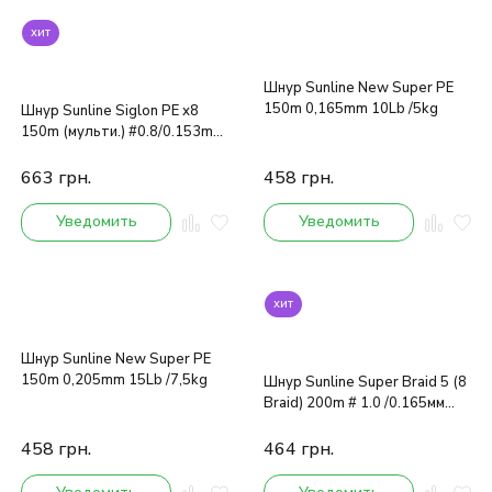
хит
Шнур Sunline New Super PE
150m 0,165mm 10Lb /5kg
Шнур Sunline Siglon PE х8
150m (мульти.) #0.8/0.153mm
12lb/6.0kg
663
грн.
458
грн.
Уведомить
Уведомить
хит
Шнур Sunline New Super PE
150m 0,205mm 15Lb /7,5kg
Шнур Sunline Super Braid 5 (8
Braid) 200m # 1.0 /0.165мм
6.1кг
458
грн.
464
грн.