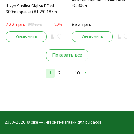
Флюорокарбон Sunline Basic
FC 300м
Шнур Sunline Siglon PE х4
300m (оранж.) #1.2/0.187mm
20lb/9.2kg
722
грн.
832
грн.
903
грн.
-20%
Уведомить
Уведомить
Показать все
1
2
...
10
2009-2026 © pike — интернет-магазин для рыбаков