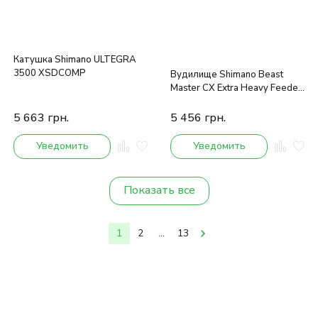
Катушка Shimano ULTEGRA
3500 XSDCOMP
Вудилище Shimano Beast
Master CX Eхtra Heavy Feeder
3.96m 150g
5 663
грн.
5 456
грн.
Уведомить
Уведомить
Показать все
1
2
...
13