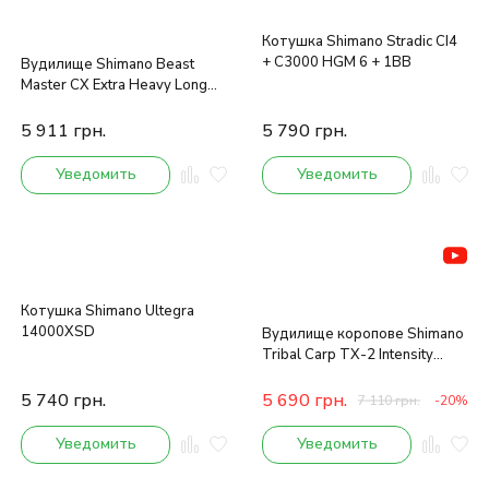
Котушка Shimano Stradic CI4
+ C3000 HGM 6 + 1BB
Вудилище Shimano Beast
Master CX Extra Heavy Long
Feeder 4.26m 150g
5 911
грн.
5 790
грн.
Уведомить
Уведомить
Котушка Shimano Ultegra
14000XSD
Вудилище коропове Shimano
Tribal Carp TX-2 Intensity
3.96m 3.5lb
5 740
грн.
5 690
грн.
7 110
грн.
-20%
Уведомить
Уведомить