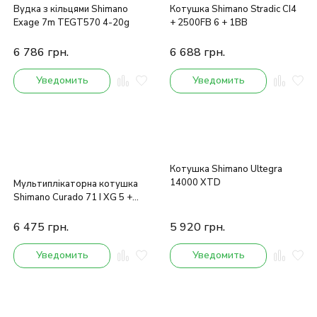
Вудка з кільцями Shimano
Котушка Shimano Stradic CI4
Exage 7m TEGT570 4-20g
+ 2500FB 6 + 1BB
6 786
грн.
6 688
грн.
Уведомить
Уведомить
Котушка Shimano Ultegra
14000 XTD
Мультиплікаторна котушка
Shimano Curado 71 I XG 5 +
1BB
6 475
грн.
5 920
грн.
Уведомить
Уведомить