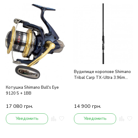
Вудилище коропове Shimano
Tribal Carp TX-Ultra 3.96m
3.5lb
Котушка Shimano Bull's Eye
9120 5 + 1BB
17 080
грн.
14 900
грн.
Уведомить
Уведомить