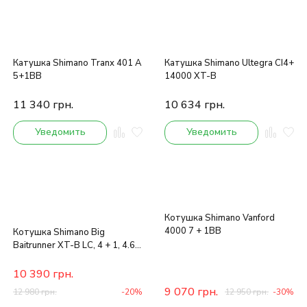
Катушка Shimano Tranx 401 A
Катушка Shimano Ultegra CI4+
5+1BB
14000 XT-B
11 340
грн.
10 634
грн.
Уведомить
Уведомить
Котушка Shimano Vanford
4000 7 + 1BB
Котушка Shimano Big
Baitrunner XT-B LC, 4 + 1, 4.6:
1
10 390
грн.
9 070
грн.
12 980
грн.
-20%
12 950
грн.
-30%