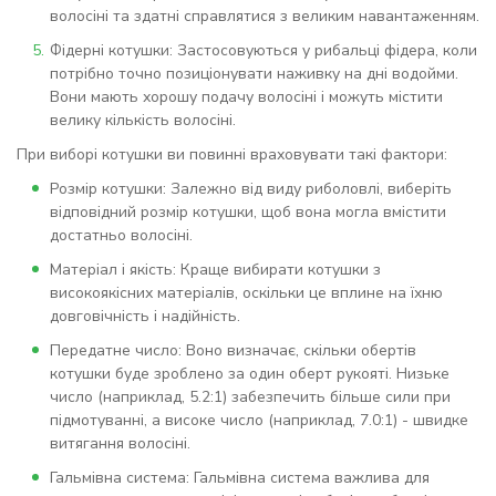
волосіні та здатні справлятися з великим навантаженням.
Фідерні котушки: Застосовуються у рибальці фідера, коли
потрібно точно позиціонувати наживку на дні водойми.
Вони мають хорошу подачу волосіні і можуть містити
велику кількість волосіні.
При виборі котушки ви повинні враховувати такі фактори:
Розмір котушки: Залежно від виду риболовлі, виберіть
відповідний розмір котушки, щоб вона могла вмістити
достатньо волосіні.
Матеріал і якість: Краще вибирати котушки з
високоякісних матеріалів, оскільки це вплине на їхню
довговічність і надійність.
Передатне число: Воно визначає, скільки обертів
котушки буде зроблено за один оберт рукояті. Низьке
число (наприклад, 5.2:1) забезпечить більше сили при
підмотуванні, а високе число (наприклад, 7.0:1) - швидке
витягання волосіні.
Гальмівна система: Гальмівна система важлива для