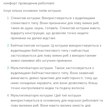
комфорт проведення риболовлі.
Існує кілька основних типів котушок:
Спінінгові котушки: Використовуються з вудилищами
спінінгового типу. Вони призначені для лову хижих риб,
таких як щука, окунь, голавль. Спінінгові котушки мають
відкриту конструкцію, що дозволяє точно кидати
приманки на далекі відстані.
Бейткастингові котушки: Ці котушки використовуються з
вудилищами бейткастингового типу і найчастіше
застосовуються для лову хижих риб з використанням
живої наживки або штучних приманок.
Мультиплікаторні котушки: Також застосовуються з
вудилищами бейткастингового типу. Вони зазвичай
вимагають деякої практики для майстерності, тому що
ними складніше керувати, але вони дозволяють більш
точно контролювати кидки та подачу волосіні.
Мультиплікаторні котушки: Цей тип котушок
використовується в основному для морської риболовлі та
лову великих риб. Вони мають велику ємність для