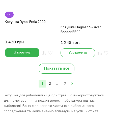
хит
Котушка Ryobi Excia 2000
Котушка Flagman S-River
Feeder 5500
3 420
грн.
1 249
грн.
В корзину
Уведомить
Показать все
1
2
...
7
Котушка для риболовлі - це пристрій, що використовується
для намотування та подачі волосіні або шнура під час
риболовлі. Вона є важливою частиною рибальського
спорядження та може значно вплинути на успішність та