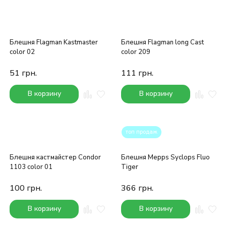
Блешня Flagman Kastmaster
Блешня Flagman long Cast
color 02
color 209
51
грн.
111
грн.
В корзину
В корзину
топ продаж
Блешня кастмайстер Condor
Блешня Mepps Syclops Fluo
1103 color 01
Tiger
100
грн.
366
грн.
В корзину
В корзину