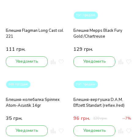
топ продаж
Блешня Flagman Long Cast col
Блешня Mepps Black Fury
221
Gold /Chartreuse
111
грн.
129
грн.
Уведомить
Уведомить
топ продаж
топ продаж
Блешня-колебалка Spinnex
Блешня-вертушка D.A.M.
Atom-Acustik 14gr
Effzett Standart (reflex /red)
35
грн.
96
грн.
120
грн.
--7%
Уведомить
Уведомить