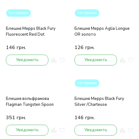
топ продаж
топ продаж
Блешня Mepps Black Fury
Блешня Mepps Aglia Longue
Fluorescent Red Dot
OR золото
146
грн.
126
грн.
Уведомить
Уведомить
топ продаж
Блешня вольфрамова
Блешня Mepps Black Fury
Flagman Tungsten Spoon
Silver /Charteuse
351
грн.
146
грн.
Уведомить
Уведомить