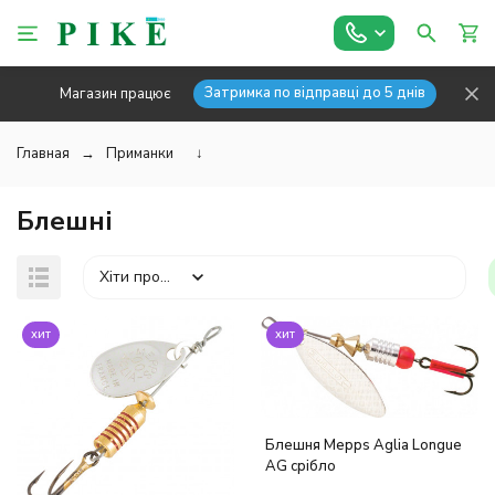
Затримка по відправці до 5 днів
Магазин працює
Главная
Приманки
↓
Блешні
Хіти продажів
хит
хит
Блешня Mepps Aglia Longue
AG срібло