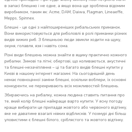
в запасі блешню і не одне, а якщо вона ще зроблена відомим
виробником, таким як: Acme, DAM, Daiwa, Flagman, Lineaeffe,
Mepps, Spinnex.
Блешні - це одні з найпоширеніших рибальських приманок.
Вони використовуються для риболовлі в ролі приманки різних
видів хижих риб. З блешньою люди звикли ходити на щуку,
окуня, голавля, язя і навіть сома.
Різні види блешень можна знайти в ящику практично кожного
рибалки. Зимові та літні; обертові, що коливаються, акустичні
та блешні-незачіпляння – ці та багато видів блешні купити у
Києві в нашому інтернет магазині. На сьогоднішній день
немає повноцінної заміни блешні, оскільки воблери, їх основні
конкуренти, не перекривають всіх можливостей блешень.
Збираючись на рибалку, кожна людина ставить питання про
те, який колір блешні найкраще варто купити. У ясну погоду
краще вибирати це приладдя жовтого або червоного відтінку,
яке не даватиме взагалі ніяких відблисків. У похмурі дні більш
уловистими є блешні білого, сріблястого та жовтого відтінку.