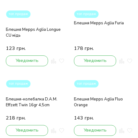
топ продаж
топ продаж
Блешня Mepps Aglia Furia
Блешня Mepps Aglia Longue
CU мідь
123
грн.
178
грн.
Уведомить
Уведомить
топ продаж
топ продаж
Блешня-колебалка D.A.M.
Блешня Mepps Aglia Fluo
Effzett Twin 16gr 4,5cm
Orange
218
грн.
143
грн.
Уведомить
Уведомить