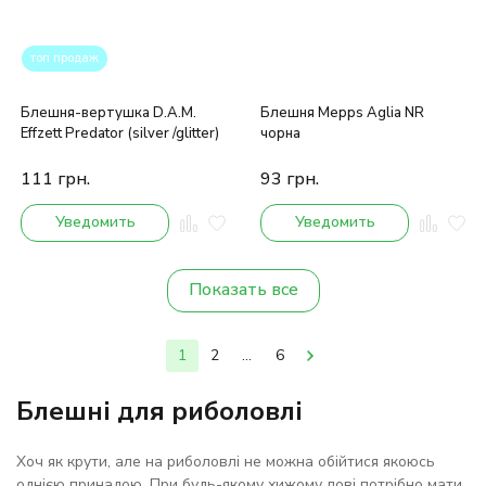
топ продаж
Блешня-вертушка D.A.M.
Блешня Mepps Aglia NR
Effzett Predator (silver /glitter)
чорна
111
грн.
93
грн.
Уведомить
Уведомить
Показать все
1
2
...
6
Блешні для риболовлі
Хоч як крути, але на риболовлі не можна обійтися якоюсь
однією принадою. При будь-якому хижому лові потрібно мати