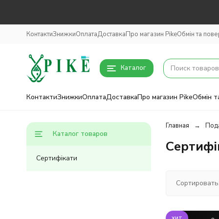
Контакти
Знижки
Оплата
Доставка
Про магазин Pike
Обмін та пов
Каталог
Контакти
Знижки
Оплата
Доставка
Про магазин Pike
Обмін т
Главная
Под
Каталог товаров
Cертифі
Cертифікати
Сортировать
хит