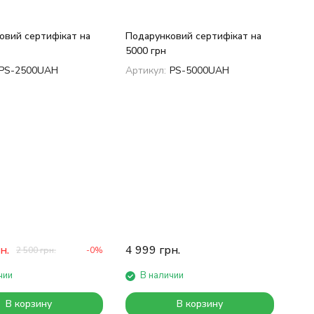
овий сертифікат на
Подарунковий сертифікат на
5000 грн
PS-2500UAH
Артикул:
PS-5000UAH
н.
4 999
грн.
2 500
грн.
-0%
чии
В наличии
В корзину
В корзину