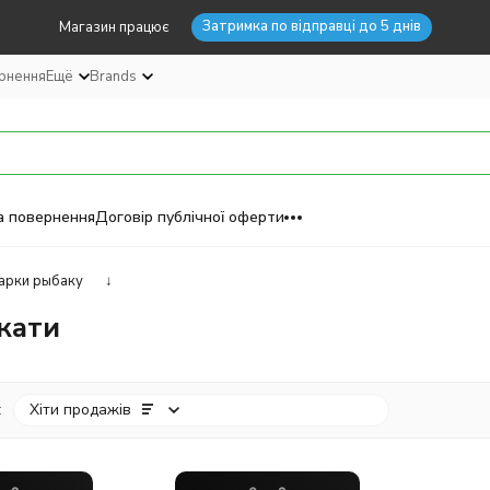
Затримка по відправці до 5 днів
Магазин працює
ернення
Ещё
Brands
а повернення
Договір публічної оферти
арки рыбаку
↓
кати
:
Хіти продажів