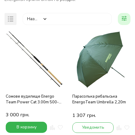
Назва
Сомове вудилище Energo
Парасолька рибальська
Team Power Cat 3.00m 500-
EnergoTeam Umbrella 2,20m
1000g
3 000
грн.
1 307
грн.
В корзину
Уведомить