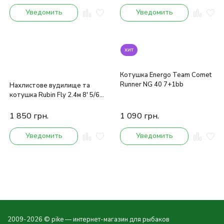
Уведомить
Уведомить
хит
Котушка Energo Team Comet
Runner NG 40 7+1bb
Нахлистове вудилище та
котушка Rubin Fly 2.4м 8' 5/6
Carbon IM-7
1 850
грн.
1 090
грн.
Уведомить
Уведомить
2009-2026 © pike — интернет-магазин для рыбаков