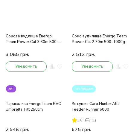
Сомове вудлище Energo
Сомо вудилище Energo Team
Team Power Cat 3.30m 500-
Power Cat 2.70m 500-1000g
1000g
3 085
грн.
2 512
грн.
Уведомить
Уведомить
хит
топ продаж
Парасолька EnergoTeam PVC
Котушка Carp Hunter Alfa
Umbrella Tilt 250cm
Feeder Runner 6000
1.0
(1)
2 948
грн.
675
грн.