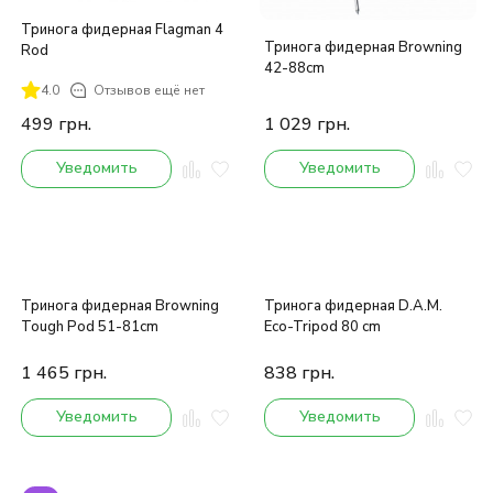
Тринога фидерная Flagman 4
Тринога фидерная Browning
Rod
42-88cm
4.0
Отзывов ещё нет
499
грн.
1 029
грн.
Уведомить
Уведомить
Тринога фидерная Browning
Тринога фидерная D.A.M.
Tough Pod 51-81cm
Eco-Tripod 80 cm
1 465
грн.
838
грн.
Уведомить
Уведомить