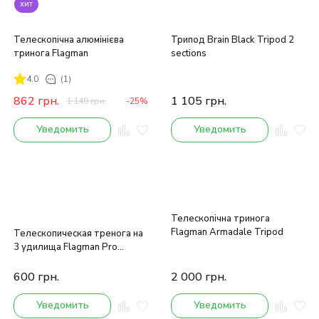
хит
Телескопічна алюмінієва
Трипод Brain Black Tripod 2
тринога Flagman
sections
4.0
(1)
862
грн.
1 105
грн.
1 149
грн.
-25%
Уведомить
Уведомить
Телескопічна тринога
Flagman Armadale Tripod
Телескопическая тренога на
3 удилища Flagman Pro
Tripod
600
грн.
2 000
грн.
Уведомить
Уведомить