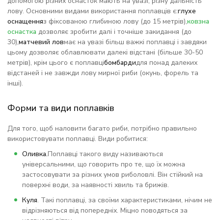
допомогою різних оснасток мають на увазі, різну дальність
лову. Основними видами використання поплавців є:
глухе
оснащення
з фіксованою глибиною лову (до 15 метрів),
ковзна
оснастка
дозволяє зробити далі і точніше закидання (до
30),
матчевий лов
має на увазі більш важкі поплавці і завдяки
цьому дозволяє облавлювати далекі відстані (більше 30-50
метрів), крім цього є поплавці
бомбарди
для понад далеких
відстаней і не завжди лову мирної риби (окунь, форель та
інші).
Форми та види поплавків
Для того, щоб наловити багато риби, потрібно правильно
використовувати поплавці. Види робитися:
Оливка.
Поплавці такого виду називаються
універсальними, що говорить про те, що їх можна
застосовувати за різних умов риболовлі. Він стійкий на
поверхні води, за наявності хвиль та брижів.
Куля
. Такі поплавці, за своїми характеристиками, нічим не
відрізняються від попередніх. Міцно поводяться за