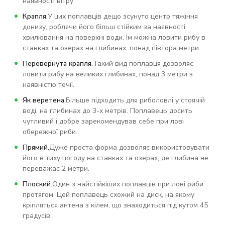
наявності вітру.
Крапля.
У цих поплавців дещо зсунуто центр тяжіння
донизу, роблячи його більш стійким за наявності
хвилювання на поверхні води. Їм можна ловити рибу в
ставках та озерах на глибинах, понад півтора метри.
Перевернута крапля.
Такий вид поплавця дозволяє
ловити рибу на великих глибинах, понад 3 метри з
наявністю течії.
Як веретена.
Більше підходить для риболовлі у стоячій
воді, на глибинах до 3-х метрів. Поплавець досить
чутливий і добре зарекомендував себе при лові
обережної риби.
Прямий.
Дуже проста форма дозволяє використовувати
його в тиху погоду на ставках та озерах, де глибина не
переважає 2 метри.
Плоский.
Один з найстійкіших поплавців при лові риби
протягом. Цей поплавець схожий на диск, на якому
кріпляться антена з кілем, що знаходиться під кутом 45
градусів.