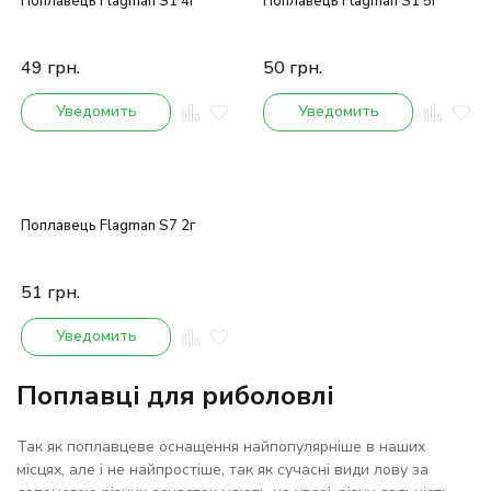
Поплавець Flagman S1 4г
Поплавець Flagman S1 5г
49
грн.
50
грн.
Уведомить
Уведомить
Поплавець Flagman S7 2г
51
грн.
Уведомить
Поплавці для риболовлі
Так як поплавцеве оснащення найпопулярніше в наших
місцях, але і не найпростіше, так як сучасні види лову за