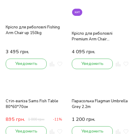
хит
Крісло для риболовлі Fishing
Arm Chair up 150kg
Крісло для риболовлі
Premium Arm Chair
59*66*108/120см
3 495
грн.
4 095
грн.
Уведомить
Уведомить
Стіл-валіза Sams Fish Table
Парасолька Flagman Umbrella
80*60*70см
Grey 2.2m
895
грн.
1 200
грн.
1 000
грн.
-11%
Уведомить
Уведомить