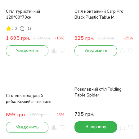
Стіл туристичний
Стіл монтажний Carp Pro
120*60*70см
Black Plastic Table M
5.0
(1)
1 695
грн.
825
грн.
2 000
грн.
-15%
1 107
грн.
-25%
Уведомить
Уведомить
Розкладний стіл Folding
Table Spider
Стілець складаний
рибальський зі спинкою
50x49x80 см
795
грн.
899
грн.
1 200
грн.
-25%
В корзину
Уведомить