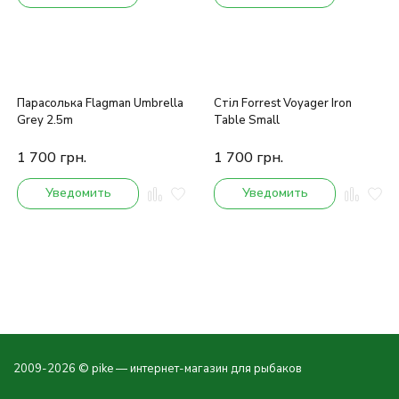
Парасолька Flagman Umbrella
Стіл Forrest Voyager Iron
Grey 2.5m
Table Small
1 700
грн.
1 700
грн.
Уведомить
Уведомить
2009-2026 © pike — интернет-магазин для рыбаков