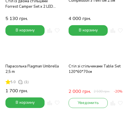
Competition з тентом 2.5м
Стіл із двома стільцями
Forrest Camper Set x 2 LED
Compact Series Green
5 130
грн.
4 000
грн.
В корзину
В корзину
Парасолька Flagman Umbrella
Стіл зі стільчиками Table Set
2,5 m
120*60*70см
5.0
(1)
1 700
грн.
2 000
грн.
2 500
грн.
-20%
В корзину
Уведомить