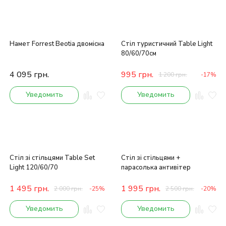
Намет Forrest Beotia двомісна
Стіл туристичний Table Light
80/60/70см
4 095
грн.
995
грн.
1 200
грн.
-17%
Уведомить
Уведомить
Стіл зі стільцями Table Set
Стіл зі стільцями +
Light 120/60/70
парасолька антивітер
1 495
грн.
1 995
грн.
2 000
грн.
-25%
2 500
грн.
-20%
Уведомить
Уведомить