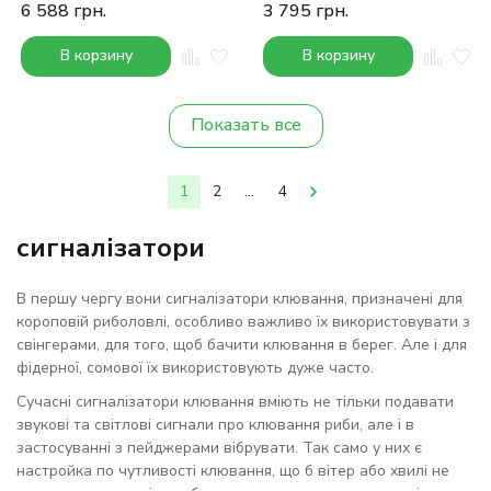
6 588
грн.
3 795
грн.
В корзину
В корзину
Показать все
1
2
...
4
сигналізатори
В першу чергу вони сигналізатори клювання, призначені для
короповій риболовлі, особливо важливо їх використовувати з
свінгерами, для того, щоб бачити клювання в берег. Але і для
фідерної, сомової їх використовують дуже часто.
Сучасні сигналізатори клювання вміють не тільки подавати
звукові та світлові сигнали про клювання риби, але і в
застосуванні з пейджерами вібрувати. Так само у них є
настройка по чутливості клювання, що б вітер або хвилі не