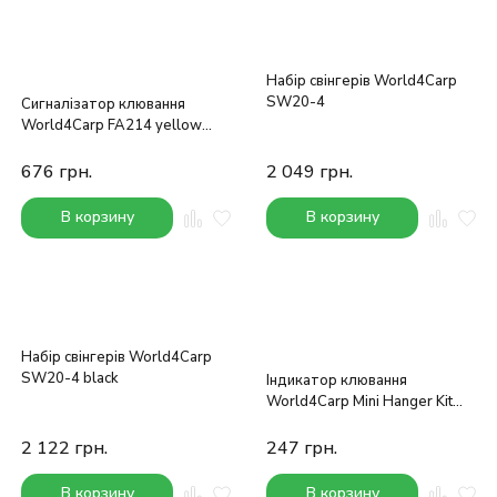
Набір свінгерів World4Carp
SW20-4
Сигналізатор клювання
World4Carp FA214 yellow
(без прив'язки)
676
грн.
2 049
грн.
В корзину
В корзину
Набір свінгерів World4Carp
SW20-4 black
Індикатор клювання
World4Carp Mini Hanger Kit
(білий)
2 122
грн.
247
грн.
В корзину
В корзину