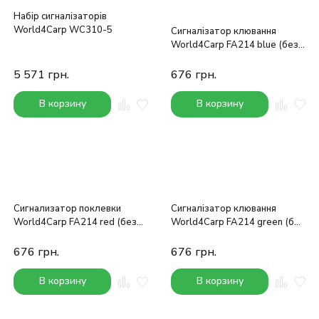
Набір сигналізаторів
World4Carp WC310-5
Сигналізатор клювання
World4Carp FA214 blue (без
прив'язки)
5 571
грн.
676
грн.
В корзину
В корзину
Сигнализатор поклевки
Сигналізатор клювання
World4Carp FA214 red (без
World4Carp FA214 green (без
привязки)
прив'язки)
676
грн.
676
грн.
В корзину
В корзину