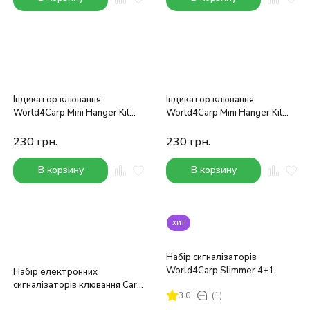
Індикатор клювання
Індикатор клювання
World4Carp Mini Hanger Kit
World4Carp Mini Hanger Kit
(зелений)
(червоний)
230
грн.
230
грн.
В корзину
В корзину
хит
Набір сигналізаторів
World4Carp Slimmer 4+1
Набір електронних
сигналізаторів клювання Carp
3.0
(1)
Pro Q5 4 + 1