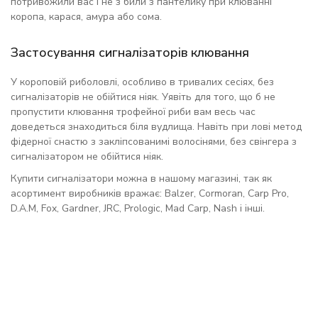
потривожили вас і не з били з пантелику при клюванні
коропа, карася, амура або сома.
Застосування сигналізаторів клювання
У короповій риболовлі, особливо в тривалих сесіях, без
сигналізаторів не обійтися ніяк. Уявіть для того, що б не
пропустити клювання трофейної риби вам весь час
доведеться знаходиться біля вудлища. Навіть при лові метод
фідерної снастю з закліпсованимі волосінями, без свінгера з
сигналізатором не обійтися ніяк.
Купити сигналізатори можна в нашому магазині, так як
асортимент виробників вражає: Balzer, Cormoran, Carp Pro,
D.A.M, Fox, Gardner, JRC, Prologic, Mad Carp, Nash і інші.