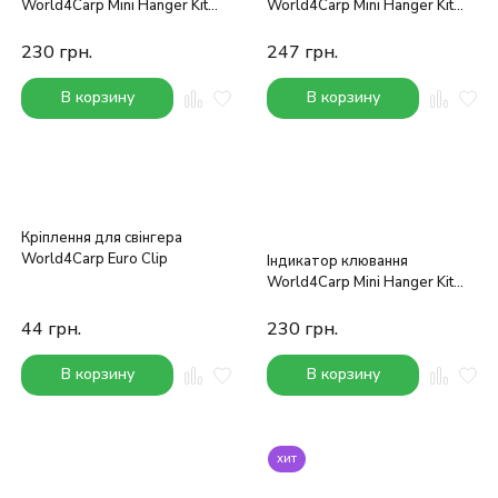
World4Carp Mini Hanger Kit
World4Carp Mini Hanger Kit
(жовтий)
(чорний)
230
грн.
247
грн.
В корзину
В корзину
Кріплення для свінгера
World4Carp Euro Clip
Індикатор клювання
World4Carp Mini Hanger Kit
(синій)
44
грн.
230
грн.
В корзину
В корзину
хит