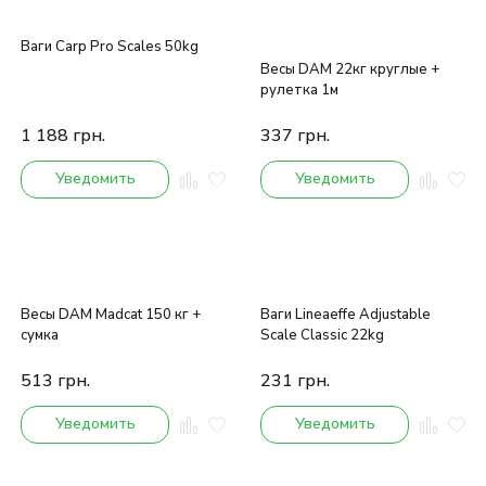
Ваги Carp Pro Scales 50kg
Весы DAM 22кг круглые +
рулетка 1м
1 188
грн.
337
грн.
Уведомить
Уведомить
Весы DAM Madcat 150 кг +
Ваги Lineaeffe Adjustable
сумка
Scale Classic 22kg
513
грн.
231
грн.
Уведомить
Уведомить