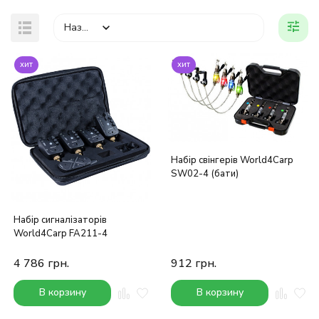
Назва
хит
хит
Набір свінгерів World4Carp
SW02-4 (бати)
Набір сигналізаторів
World4Carp FA211-4
4 786
грн.
912
грн.
В корзину
В корзину