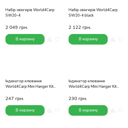
Набір свінгерів World4Carp
Набір свінгерів World4Carp
SW20-4
SW20-4 black
2 049
грн.
2 122
грн.
В корзину
В корзину
Індикатор клювання
Індикатор клювання
World4Carp Mini Hanger Kit
World4Carp Mini Hanger Kit
(білий)
(зелений)
247
грн.
230
грн.
В корзину
В корзину