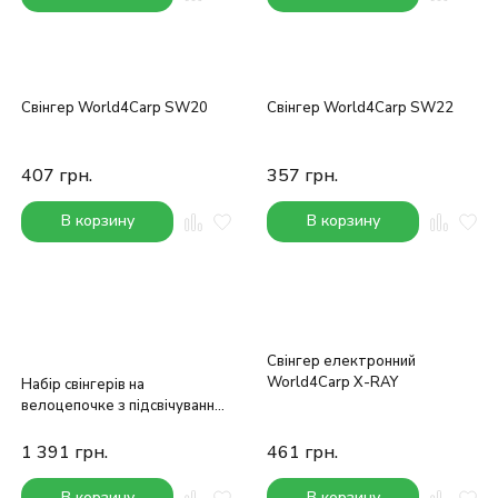
Свінгер World4Carp SW20
Свінгер World4Carp SW22
407
грн.
357
грн.
В корзину
В корзину
Свінгер електронний
World4Carp X-RAY
Набір свінгерів на
велоцепочке з підсвічуванням
World4Carp
1 391
грн.
461
грн.
В корзину
В корзину