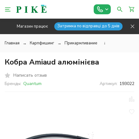
Затримка по відправці до 5 днів
Магазин працює
Главная
Карпфишинг
Прикармливание
↓
Кобра Amiaud алюмінієва
Написать отзыв
Бренды:
Quantum
Артикул:
193022