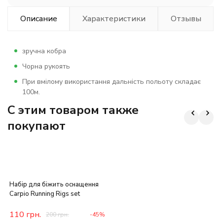
Описание
Характеристики
Отзывы
зручна кобра
Чорна рукоять
При вмілому використання дальність польоту складає
100м.
C этим товаром также
покупают
Набір для біжить оснащення
Carpio Running Rigs set
110
грн.
200
грн.
-45%