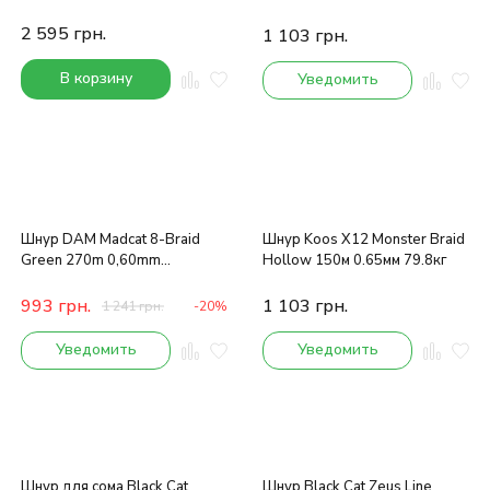
70.2кг
2 595
грн.
1 103
грн.
В корзину
Уведомить
Шнур DAM Madcat 8-Braid
Шнур Koos X12 Monster Braid
Green 270m 0,60mm
Hollow 150м 0.65мм 79.8кг
61,2kg/135Lb
993
грн.
1 103
грн.
1 241
грн.
-20%
Уведомить
Уведомить
Шнур для сома Black Cat
Шнур Black Cat Zeus Line