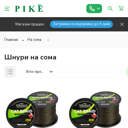
Затримка по відправці до 5 днів
Магазин працює
Главная
На сома
↓
Шнури на сома
Хіти продажів