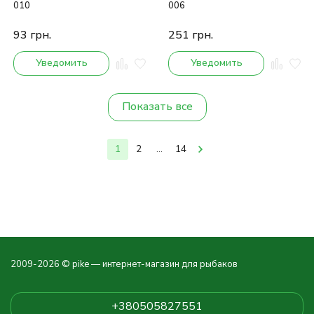
010
006
93
грн.
251
грн.
Уведомить
Уведомить
Показать все
1
2
...
14
2009-2026 © pike — интернет-магазин для рыбаков
+380505827551