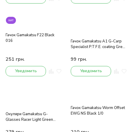
хит
Гачок Gamakatsu F22 Black
016
Гачок Gamakatsu A1 G-Carp
Specialist P.T.F.E. coating Grey
001 10шт.
251
грн.
99
грн.
Уведомить
Уведомить
Гачок Gamakatsu Worm Offset
EWG NS Black 1/0
Окуляри Gamakatsu G-
Glasses Racer Light Green
/Blue