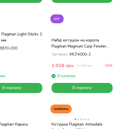
хит
 Flagman Light Sticks 2
 мм
Набір котушок на коропа
Flagman Magnum Carp Feeder
8970-030
4000 2 шт
Артикул:
MCF4000-2
1 018
грн.
1 198
грн.
-15%
чии
В наличии
В корзину
В корзину
новинка
Flagman Карась
Котушка Flagman Armadale