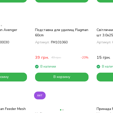
an Avenger
Подставка для удилищ Flagman
Світлячки
60cm
шт 3.0x25
00030
Артикул:
FM101060
Артикул:
39
грн.
15
грн.
49
грн.
-20%
В наличии
В нали
рзину
В корзину
хит
man Feeder Mesh
Принада 