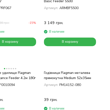
г
Basic Feeder 5500
PRF067
Артикул:
ARMBF5500
3 149
грн.
86
грн.
-15%
чии
В наличии
В корзину
В корзину
 удилище Flagman
Годівниця Flagman металева
tance Feeder 4.2м 180г
прямокутна Medium 52х35мм
F0010094
Артикул:
FM14152-080
н.
39
грн.
чии
В наличии