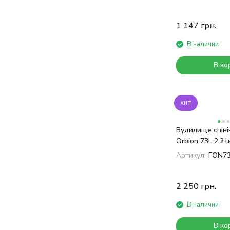
1 147
грн.
В наличии
В ко
хит
Вудилище спіні
Orbion 73L 2.21
Артикул:
FON7
2 250
грн.
В наличии
В ко