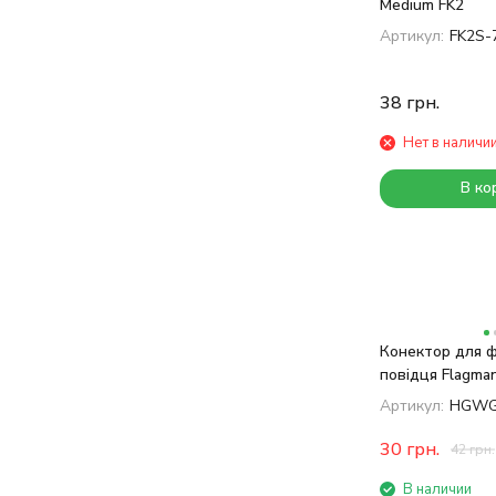
Medium FK2
Артикул:
FK2S-
38
грн.
Нет в наличи
В ко
Конектор для ф
повідця Flagma
Connector (big+
Артикул:
HGWG
30
грн.
42
грн.
В наличии