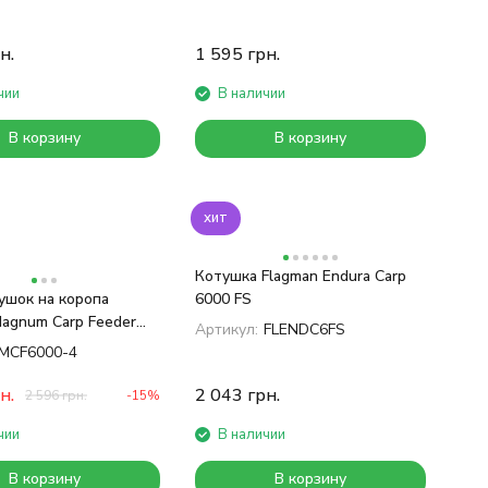
н.
1 595
грн.
чии
В наличии
В корзину
В корзину
хит
Котушка Flagman Endura Carp
ушок на коропа
6000 FS
Magnum Carp Feeder
Артикул:
FLENDC6FS
т
MCF6000-4
н.
2 043
грн.
2 596
грн.
-15%
чии
В наличии
В корзину
В корзину