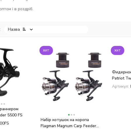
птом і в роздріб.
:
Назва
хит
хит
Фидерное
Patriot T
Feeder /C
Артикул:
траннером
eder 5500 FS
Набір котушок на коропа
00FS
Flagman Magnum Carp Feeder