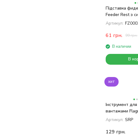
Підставка фиде
Feeder Rest з с
кута
Артикул:
FZ000
61
грн.
99
грн.
В наличии
В ко
хит
Інструмент для
вантажами Flag
Remover Plier
Артикул:
SRP
129
грн.