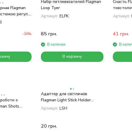
Набір пятлевязателей Flagman
Снасть Fl
рная Flagman
Loop Tyer
товстоло
истемою регул.
Артикул:
ELPK
Артикул:
3
85
грн.
41
грн.
-38%
В наличии
В нали
рзину
В корзину
Адаптер для світлячків
 роботи з
Flagman Light Stick Holder
man Shots
4.5mm
Артикул:
LSH
20
грн.