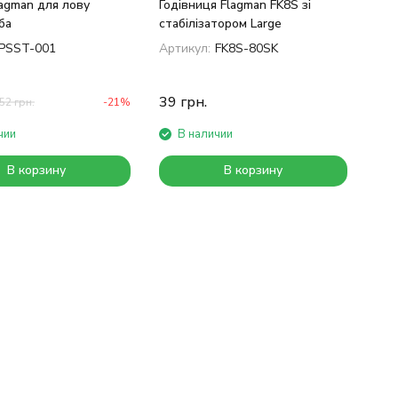
agman для лову
Годівниця Flagman FK8S зі
ба
стабілізатором Large
PSST-001
Артикул:
FK8S-80SK
39
грн.
52
грн.
-21%
чии
В наличии
В корзину
В корзину