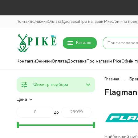
Контакти
Знижки
Оплата
Доставка
Про магазин Pike
Обмін та пов
Каталог
Контакти
Знижки
Оплата
Доставка
Про магазин Pike
Обмін т
Главная
Бре
Фильтр подбора
Flagman
Цена
до
Найбільший вибі