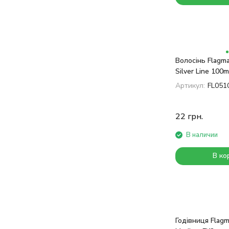
Волосінь Flagm
Silver Line 100m
Артикул:
FL051
22
грн.
В наличии
В ко
Годівниця Flag