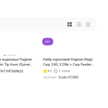
хит
 вудилище Flagman
Набір короповий Flagman Magic
win Tip Avon /Quiver
Carp 3.60, 3.25lb + Carp Feeder
arp 3.6м 3.25Lb /130г
6000
PATWF360N25
4.0
1 отзыв
Артикул:
1rods-FC360