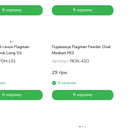
В корзину
В корзину
 гачок Flagman
Годівниця Flagman Feeder Oval
ook Long SS
Medium FK3
FDH-L01
Артикул:
FK3S-42O
29
грн.
чии
В наличии
В корзину
В корзину