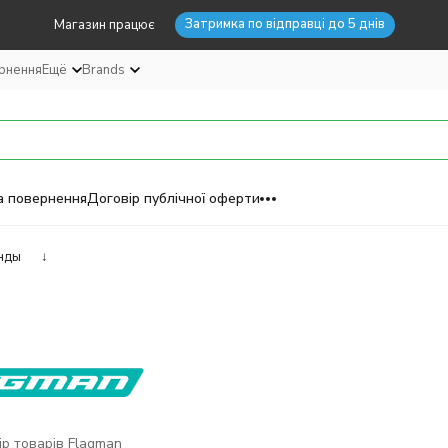
Затримка по відправці до 5 днів
Магазин працює
ернення
Ещё
Brands
а повернення
Договір публічної оферти
нды
↓
р товарів Flagman