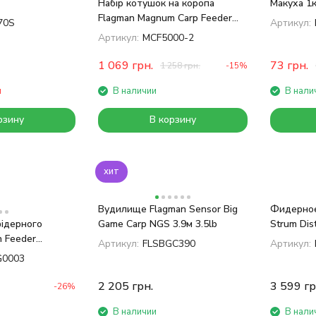
Набір котушок на коропа
Макуха 1к
Flagman Magnum Carp Feeder
70S
Артикул:
5000 2 шт
Артикул:
MCF5000-2
1 069
грн.
73
грн.
1 258
грн.
-15%
и
В наличии
В нали
рзину
В корзину
хит
Вудилище Flagman Sensor Big
Фидерное
ідерного
Game Carp NGS 3.9м 3.5lb
Strum Dis
n Feeder
Артикул:
FLSBGC390
Артикул:
small)
0003
2 205
грн.
3 599
гр
-26%
В наличии
В нали