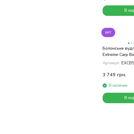
В ко
хит
Болонське вуд
Extreme Carp Bo
Артикул:
EXCB
3 749
грн.
В наличии
В ко