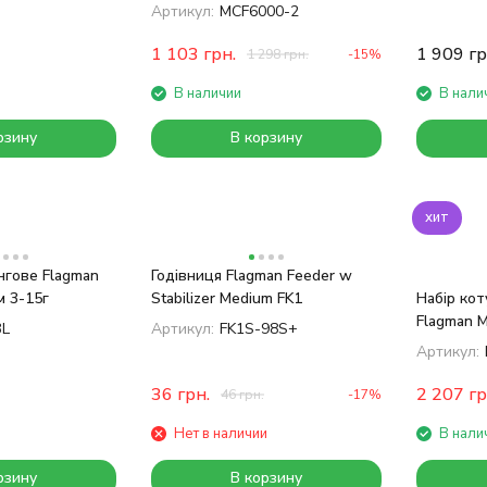
6000 2 шт
Артикул:
MCF6000-2
1 103
грн.
1 909
гр
1 298
грн.
-15%
В наличии
В нали
рзину
В корзину
хит
нгове Flagman
Годівниця Flagman Feeder w
м 3-15г
Stabilizer Medium FK1
Набір кот
Flagman 
3L
Артикул:
FK1S-98S+
6000 4 ш
Артикул:
36
грн.
2 207
гр
46
грн.
-17%
Нет в наличии
В нали
рзину
В корзину