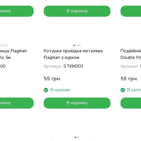
рзину
В корзину
лище Flagman
Котушка провідна металева
Подвійний
lo 5м
Flagman з курком
Double H
500
Артикул:
STKM003
Артикул:
55
грн.
59
грн.
В наличии
В нали
рзину
В корзину