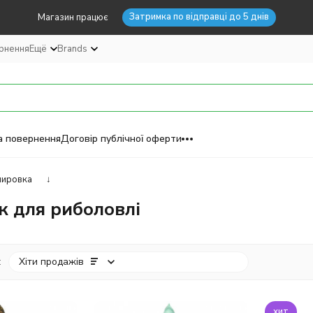
Затримка по відправці до 5 днів
Магазин працює
ернення
Ещё
Brands
а повернення
Договір публічної оферти
пировка
↓
 для риболовлі
:
Хіти продажів
хит