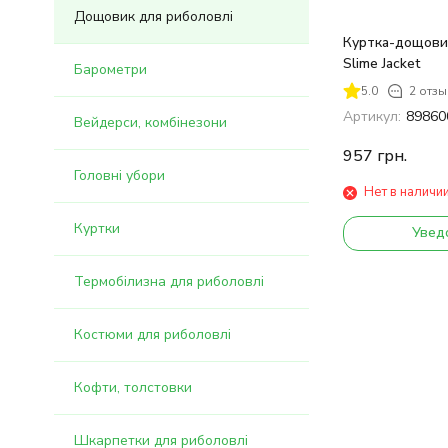
Дощовик для риболовлі
Куртка-дощовик
Slime Jacket
Барометри
5.0
2 отзы
Артикул:
89860
Вейдерси, комбінезони
957
грн.
Головні убори
Нет в наличи
Куртки
Увед
Термобілизна для риболовлі
Костюми для риболовлі
Кофти, толстовки
Шкарпетки для риболовлі