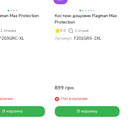
man Max Protection
Костюм-дощовик Flagman Max
Protection
2 отзыва
5.0
1 отзыв
F203GRC-XL
Артикул:
F201GRS-2XL
899
грн.
наличии
Нет в наличии
В корзину
В корзину