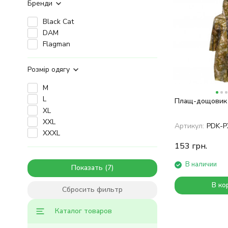
Бренди
Black Cat
DAM
Flagman
Розмір одягу
M
L
Плащ-дощовик 
XL
XXL
Артикул:
PDK-P
XXXL
153
грн.
В наличии
Показать
В ко
Сбросить фильтр
Каталог товаров