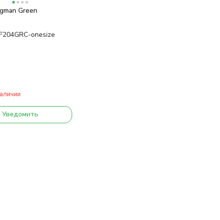
agman Green
F204GRC-onesize
наличии
Уведомить