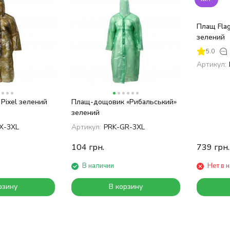
Плащ Flag
зелений
5.0
Артикул:
Pixel зелений
Плащ-дощовик «Рибальський»
зелений
X-3XL
Артикул:
PRK-GR-3XL
104
грн.
739
грн.
В наличии
Нет в 
рзину
В корзину