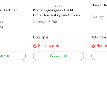
Пончо Fl
 Black Cat
Костюм-дождевик D.A.M.
Protec Rainsuit куртка+брюки
Артикул:
Артикул:
51764
ва
03
651
грн.
497
грн.
и
Нет в наличии
Нет в 
омить
Уведомить