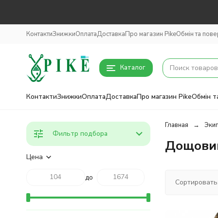
Контакти
Знижки
Оплата
Доставка
Про магазин Pike
Обмін та пов
Каталог
Контакти
Знижки
Оплата
Доставка
Про магазин Pike
Обмін т
Главная
Эки
Фильтр подбора
Дощовик
Цена
до
Сортировать