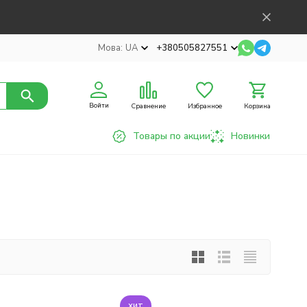
Мова:
UA
+380505827551
Войти
Сравнение
Избранное
Корзина
Товары по акции
Новинки
хит