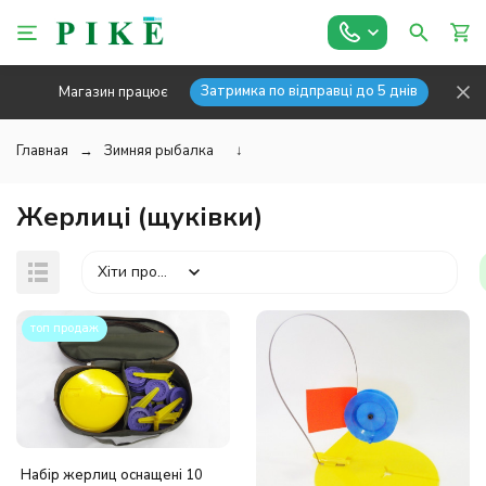
Затримка по відправці до 5 днів
Магазин працює
Главная
Зимняя рыбалка
↓
Жерлиці (щуківки)
Хіти продажів
топ продаж
Набір жерлиц оснащені 10