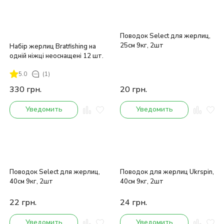
Поводок Select для жерлиц,
25см 9кг, 2шт
Набір жерлиц Bratfishing на
одній ніжці неоснащені 12 шт.
5.0
(1)
330
грн.
20
грн.
Уведомить
Уведомить
Поводок Select для жерлиц,
Поводок для жерлиц Ukrspin,
40см 9кг, 2шт
40см 9кг, 2шт
22
грн.
24
грн.
Уведомить
Уведомить