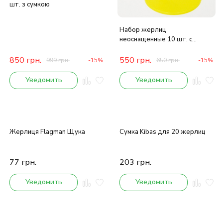
шт. з сумкою
Набор жерлиц
неоснащенные 10 шт. с
сумкой
850
грн.
550
грн.
999
грн.
-15%
650
грн.
-15%
Уведомить
Уведомить
Жерлиця Flagman Щука
Сумка Kibas для 20 жерлиц
77
грн.
203
грн.
Уведомить
Уведомить