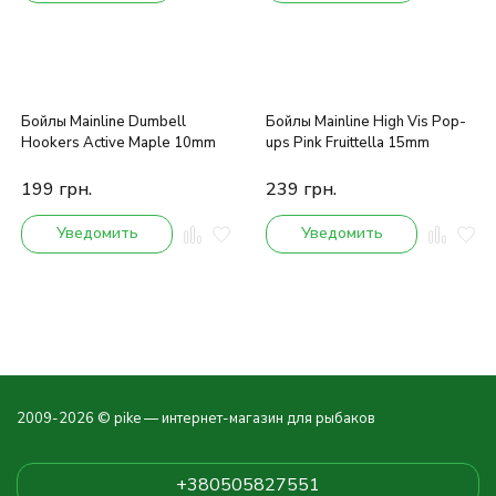
Бойлы Mainline Dumbell
Бойлы Mainline High Vis Pop-
Hookers Active Maple 10mm
ups Pink Fruittella 15mm
199
грн.
239
грн.
Уведомить
Уведомить
2009-2026 © pike — интернет-магазин для рыбаков
+380505827551