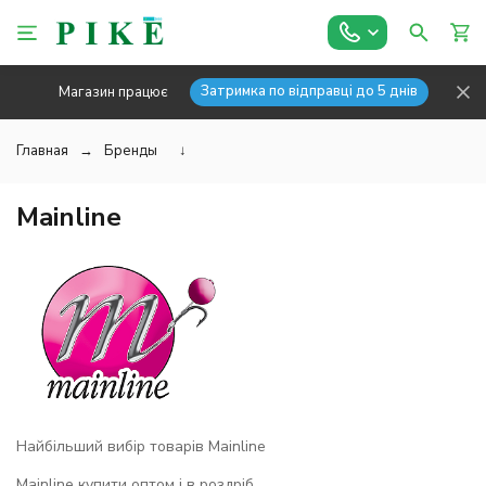
Затримка по відправці до 5 днів
Магазин працює
Главная
Бренды
↓
Mainline
Найбільший вибір товарів Mainline
Mainline купити оптом і в роздріб.