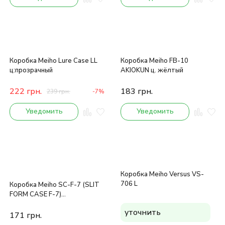
Коробка Meiho Lure Case LL
Коробка Meiho FB-10
ц:прозрачный
AKIOKUN ц. жёлтый
222
грн.
183
грн.
239
грн.
-7%
Уведомить
Уведомить
Коробка Meiho Versus VS-
706 L
Коробка Meiho SC-F-7 (SLIT
FORM CASE F-7)
ц:прозрачный
уточнить
171
грн.