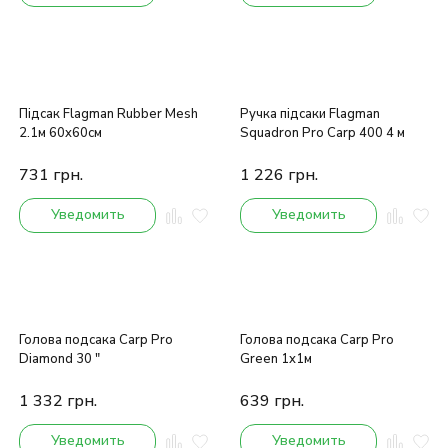
Підсак Flagman Rubber Mesh
Ручка підсаки Flagman
2.1м 60x60см
Squadron Pro Carp 400 4 м
731
грн.
1 226
грн.
Уведомить
Уведомить
Голова подсакa Carp Pro
Голова подсакa Carp Pro
Diamond 30 "
Green 1x1м
1 332
грн.
639
грн.
Уведомить
Уведомить