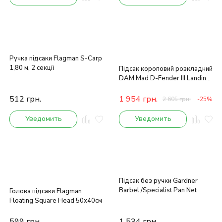
Ручка підсаки Flagman S-Carp
1,80 м, 2 секції
Підсак короповий розкладний
DAM Mad D-Fender III Landing
net
512
грн.
1 954
грн.
2 605
грн.
-25%
Уведомить
Уведомить
Підсак без ручки Gardner
Barbel /Specialist Pan Net
Голова підсаки Flagman
Floating Square Head 50x40см
599
грн.
1 534
грн.