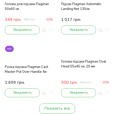
Голова для підсаки Flagman
Підсак Flagman Automatic
50x60 см
Landing Net 130см
349
грн.
1 017
грн.
499
грн.
-30%
Уведомить
Уведомить
хит
Голова підсаки Flagman Oval
Head 55x45 см, 20 мм
Ручка підсака Flagman Cast
Master Put Over Handle 4м
1 699
грн.
300
грн.
400
грн.
-25%
Уведомить
Уведомить
Показать все