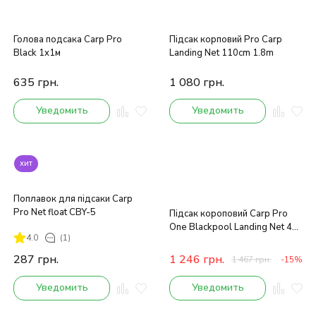
Голова подсакa Carp Pro
Підсак корповий Pro Carp
Black 1x1м
Landing Net 110cm 1.8m
635
грн.
1 080
грн.
Уведомить
Уведомить
хит
Поплавок для підсаки Carp
Pro Net float CBY-5
Підсак короповий Carp Pro
One Blackpool Landing Net 42
4.0
(1)
"
287
грн.
1 246
грн.
1 467
грн.
-15%
Уведомить
Уведомить