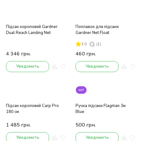
Підсак короповий Gardner
Поплавок для підсаки
Dual Reach Landing Net
Gardner Net Float
3.0
(1)
4 346
грн.
460
грн.
Уведомить
Уведомить
хит
Підсак короповий Carp Pro
Ручка підсаки Flagman 3м
180 см
Blue
1 485
грн.
500
грн.
Уведомить
Уведомить