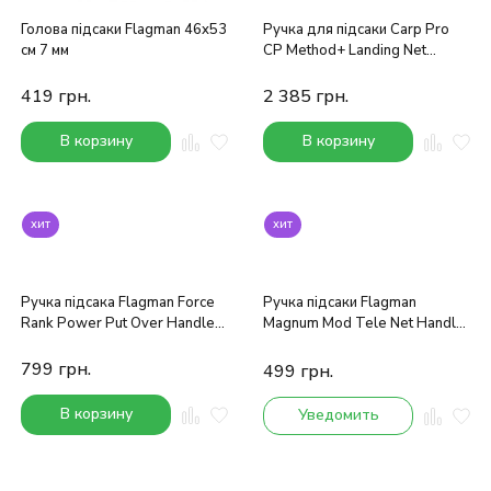
Голова підсаки Flagman 46x53
Ручка для підсаки Carp Pro
см 7 мм
CP Method+ Landing Net
Handle 3.3м
419
грн.
2 385
грн.
В корзину
В корзину
хит
хит
Ручка підсака Flagman Force
Ручка підсаки Flagman
Rank Power Put Over Handle
Magnum Mod Tele Net Handle
3.4м
3 м
799
грн.
499
грн.
В корзину
Уведомить