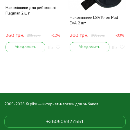
Наколінники для риболовлі
Flagman 2 шт
Наколінники LSV Knee Pad
EVA 2 шт
260
грн.
200
грн.
295
грн.
-12%
300
грн.
-33%
Уведомить
Уведомить
2009-2026 © pike — интернет-магазин для рыбаков
+380505827551