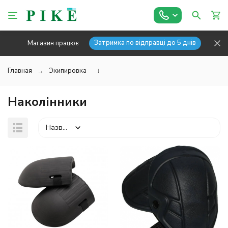
Затримка по відправці до 5 днів
Магазин працює
Главная
Экипировка
↓
Наколінники
Назва