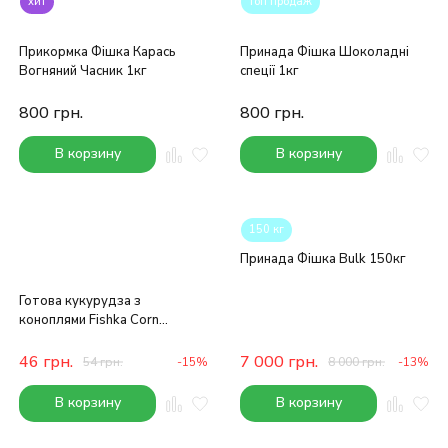
хит
топ продаж
Прикормка Фішка Карась
Принада Фішка Шоколадні
Вогняний Часник 1кг
спеції 1кг
800
грн.
800
грн.
В корзину
В корзину
150 кг
Принада Фішка Bulk 150кг
Готова кукурудза з
коноплями Fishka Corn
Hempseed 0.4kg
46
грн.
7 000
грн.
54
грн.
-15%
8 000
грн.
-13%
В корзину
В корзину