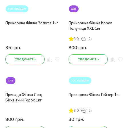
топ продаж
хит
Прикормка Фішка Золота 1кг
Прикормка Фішка Короп
Полуниця XXL 1кг
3.0
(2)
35
грн.
800
грн.
Уведомить
Уведомить
хит
топ продаж
Принада Фішка Лещ
Прикормка Фішка Гейзер 1кг
Бісквітний Горох 1кг
3.0
(2)
800
грн.
30
грн.