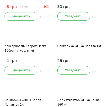
49
грн.
90
грн.
70
грн.
-30%
Уведомить
Уведомить
Консервований горох Fishka
Прикормка Фішка Плотва 1кг
100мл натуральний
41
грн.
25
грн.
Уведомить
Уведомить
Прикормка Фішка Короп
Ароматизатор Фішка Слива
Полуниця 1кг
360 мл