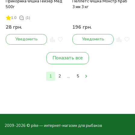
Прикормка Фішка Гейзер Мед
Пеллетс Фішка Монстр Краб
500г
3 мм 3 кг
1.0
(1)
28
грн.
196
грн.
Уведомить
Уведомить
Показать все
1
2
...
5
2009-2026 © pike — интернет-магазин для рыбаков