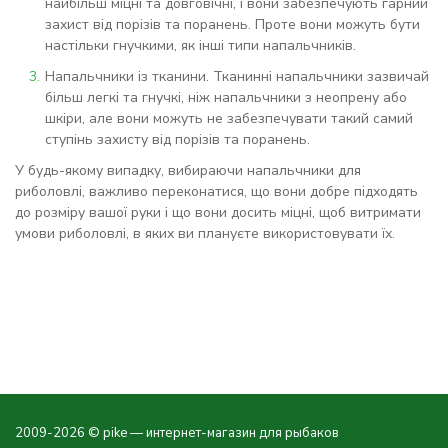
найбільш міцні та довговічні, і вони забезпечують гарний
захист від порізів та поранень. Проте вони можуть бути
настільки гнучкими, як інші типи напальчників.
Напальчники із тканини. Тканинні напальчники зазвичай
більш легкі та гнучкі, ніж напальчники з неопрену або
шкіри, але вони можуть не забезпечувати такий самий
ступінь захисту від порізів та поранень.
У будь-якому випадку, вибираючи напальчники для
риболовлі, важливо переконатися, що вони добре підходять
до розміру вашої руки і що вони досить міцні, щоб витримати
умови риболовлі, в яких ви плануєте використовувати їх.
2009-2026 © pike — интернет-магазин для рыбаков