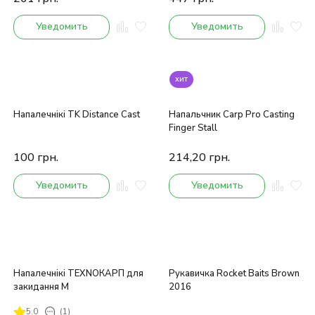
Уведомить
Уведомить
хит
Напалечнікі TK Distance Cast
Напальчник Carp Pro Casting
Finger Stall
100
грн.
214,20
грн.
Уведомить
Уведомить
Напалечнікі ТЕХNОКАРП для
Рукавичка Rocket Baits Brown
закидання M
2016
5.0
(1)