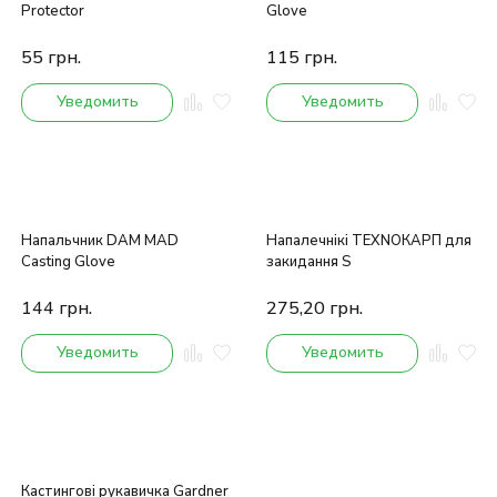
Protector
Glove
55
грн.
115
грн.
Уведомить
Уведомить
Напальчник DAM MAD
Напалечнікі ТЕХNОКАРП для
Casting Glove
закидання S
144
грн.
275,20
грн.
Уведомить
Уведомить
Кастингові рукавичка Gardner