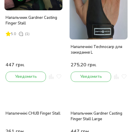
Напальчник Gardner Casting
Finger Stall
5.0
(1)
Напалечнікі Technocarp для
закидання L
447
грн.
275,20
грн.
Уведомить
Уведомить
Напалечнікі CHUB Finger Stall
Напальчник Gardner Casting
Finger Stall Large
261
грн.
447
грн.