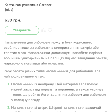
Кастингові рукавичка Gardner
(ліва)
639
грн.
Уведомить
Напальчники для риболовлі можуть бути корисними,
особливо якщо ви рибалити з використанням шнурів або
товстих лісок. Напальчники допоможуть запобігти порізам
або іншим ушкодженням на пальцях під час закидання ракети,
маркерного поплавця або оснастки.
Існує багато різних типів напальчників для риболовлі, але
найпоширенішими є такі:
Напальчники із неопрену. Цей матеріал забезпечує
міцний захист від порізів та поранень, а також утримує
тепло, що робить його ідеальним вибором для риболовлі
у холодну погоду.
Напальчники зі шкіри. Шкіряні напальчники зазвичай