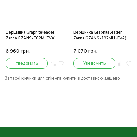
Вершинка Graphiteleader
Вершинка Graphiteleader
Zanna GZANS-762M (EVA)
Zanna GZANS-792MH (EVA)
2.29m 4-28g
2.36m 9-45g
6 960
грн.
7 070
грн.
Уведомить
Уведомить
Запасні кінчики для спінінга купити з доставкою дешево