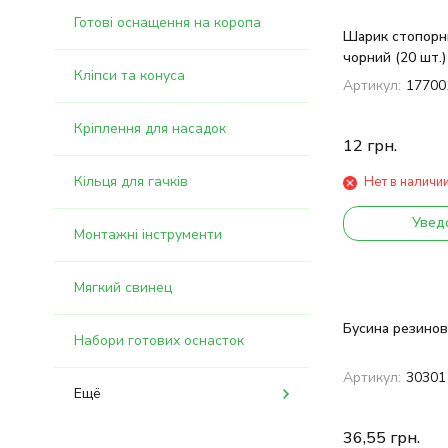
Готові оснащення на коропа
Шарик стопорни
чорний (20 шт.)
Кліпси та конуса
Артикул:
17700
Кріплення для насадок
12
грн.
Кільця для гачків
Нет в наличи
Увед
Монтажні інструменти
Мягкий свинец
Бусина резинов
Набори готових оснасток
Артикул:
30301
Ещё
36,55
грн.