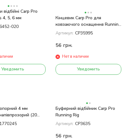
 відбійні Carp Pro
 4, 5, 6 мм
Кінцевик Carp Pro для
ковзаючого оснащення Running
6452-020
Rig (10 шт.)
Артикул:
CP35995
56
грн.
наличии
Нет в наличии
Уведомить
Уведомить
опорний 4 мм
Буферний відбійник Carp Pro
 напівпрозорий (20
Running Rig
1770245
Артикул:
CP3635
56
грн.