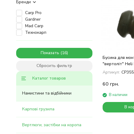
Бренди
Carp Pro
Gardner
Mad Carp
Технокарп
Показать
Бусина для мон
"вертоліт" Heli
Сбросить фильтр
Артикул:
CP355
Каталог товаров
60
грн.
Намистини та відбійники
В наличии
В ко
Карпові грузила
Вертлюги, застібки на коропа