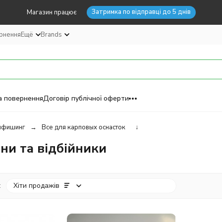
Затримка по відправці до 5 днів
Магазин працює
ернення
Ещё
Brands
а повернення
Договір публічної оферти
пфишинг
Все для карповых оснасток
↓
ни та відбійники
:
Хіти продажів