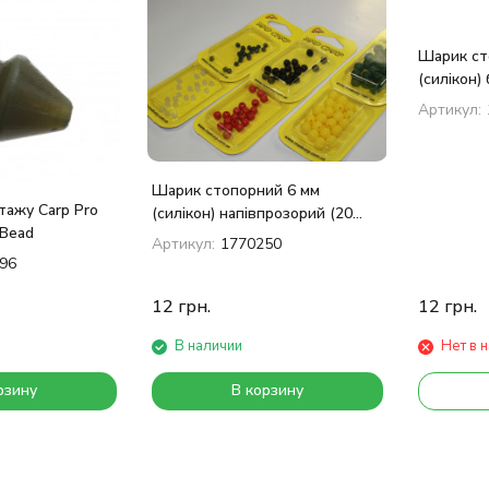
Шарик ст
(силікон)
Артикул:
Шарик стопорний 6 мм
тажу Carp Pro
(силікон) напівпрозорий (20
 Bead
шт.)
Артикул:
1770250
96
12
грн.
12
грн.
В наличии
Нет в 
рзину
В корзину