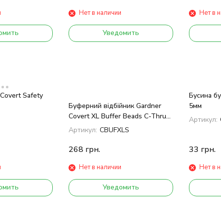
и
Нет в наличии
Нет в 
омить
Уведомить
Covert Safety
Бусина б
Буферний відбійник Gardner
5мм
Covert XL Buffer Beads C-Thru
Артикул:
Black /Silt
Артикул:
CBUFXLS
268
грн.
33
грн.
и
Нет в наличии
Нет в 
омить
Уведомить