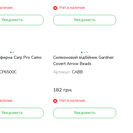
наличии
Нет в наличии
Уведомить
Уведомить
уферна Carp Pro Camo
Силіконовий відбійник Gardner
Covert Arrow Beads
CP6500C
Артикул:
CABB
182
грн.
наличии
Нет в наличии
Уведомить
Уведомить