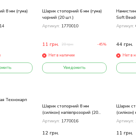
й 8 мм (гума)
Шарик стопорний 6 мм (гума)
Намистини
чорний (20 шт.)
Soft Beads
14
Артикул:
1770010
Артикул:
11
грн.
44
грн.
20
грн.
-45%
и
Нет в наличии
Нет в 
омить
Уведомить
ая Технокарп
Шарик стопорний 8 мм
Шарик ст
(силікон) напівпрозорий (20
(силікон)
шт.)
шт.)
Артикул:
1770016
Артикул:
12
грн.
11
грн.