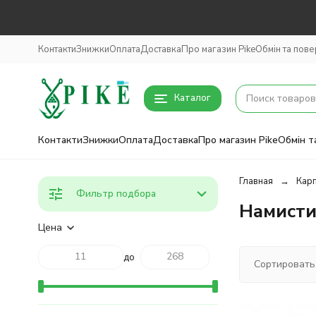
Контакти
Знижки
Оплата
Доставка
Про магазин Pike
Обмін та пов
Каталог
Контакти
Знижки
Оплата
Доставка
Про магазин Pike
Обмін т
Главная
Кар
Фильтр подбора
Намисти
Цена
до
Сортировать