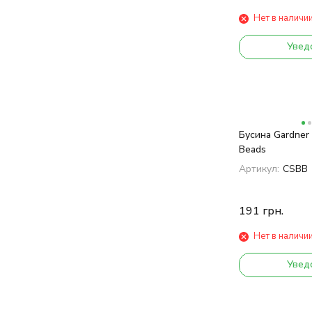
Нет в наличи
Увед
Бусина Gardner 
Beads
Артикул:
CSBB
191
грн.
Нет в наличи
Увед