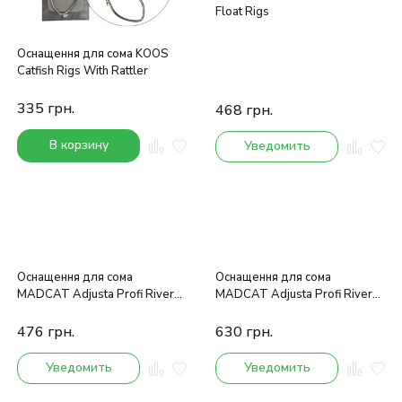
Float Rigs
Оснащення для сома KOOS
Catfish Rigs With Rattler
335
грн.
468
грн.
В корзину
Уведомить
Оснащення для сома
Оснащення для сома
MADCAT Adjusta Profi River
MADCAT Adjusta Profi River
Rig Deadbait L 1.8m 60gr
Rig Worm & Squid
476
грн.
630
грн.
Уведомить
Уведомить