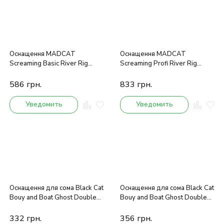
Оснащення MADCAT
Оснащення MADCAT
Screaming Basic River Rig
Screaming Profi River Rig
Worm & Squid 160cm
Worm & Squid 180cm
586
грн.
833
грн.
Уведомить
Уведомить
Оснащення для сома Black Cat
Оснащення для сома Black Cat
Bouy and Boat Ghost Double
Bouy and Boat Ghost Double
Hook Rig L 100kg 1.40m
Hook Rig XL 100kg 1.40m
332
грн.
356
грн.