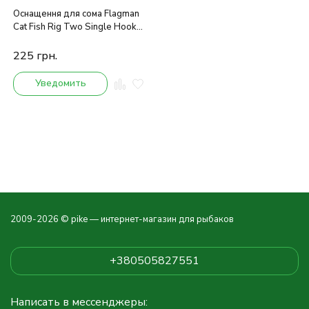
Оснащення для сома Flagman
Cat Fish Rig Two Single Hook
& Float 8/0
225
грн.
Уведомить
2009-2026 © pike — интернет-магазин для рыбаков
+380505827551
Написать в мессенджеры: