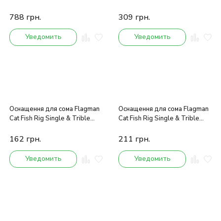
Rig "Worm & Squid"
788
грн.
309
грн.
Уведомить
Уведомить
Оснащення для сома Flagman
Оснащення для сома Flagman
Cat Fish Rig Single & Trible
Cat Fish Rig Single & Trible
Hooks 6/0
Hooks Float 6/0
162
грн.
211
грн.
Уведомить
Уведомить