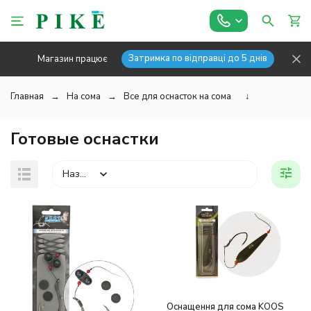
Затримка по відправці до 5 днів
Магазин працює
Главная
На сома
Все для оснасток на сома
↓
Готовые оснастки
Назва
Оснащення для сома KOOS