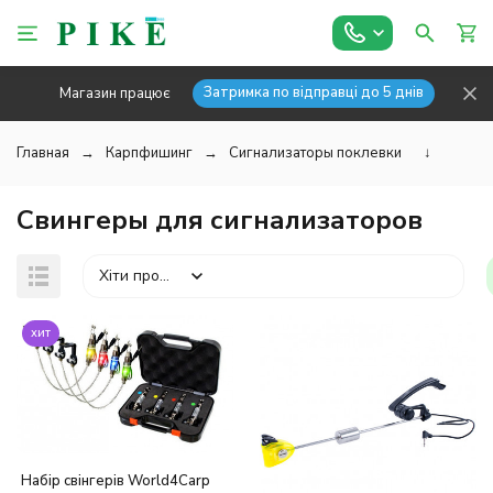
Затримка по відправці до 5 днів
Магазин працює
Главная
Карпфишинг
Сигнализаторы поклевки
↓
Свингеры для сигнализаторов
Хіти продажів
хит
Набір свінгерів World4Carp