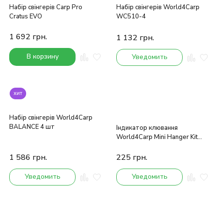
Набір свінгерів Carp Pro
Набір свінгерів World4Carp
Cratus EVO
WC510-4
1 692
грн.
1 132
грн.
В корзину
Уведомить
хит
Набір свінгерів World4Carp
BALANCE 4 шт
Індикатор клювання
World4Carp Mini Hanger Kit
(фіолетовий)
1 586
грн.
225
грн.
Уведомить
Уведомить