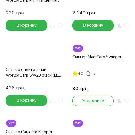
World4Carp Mini Hanger Kit
(червоний)
230
грн.
2 140
грн.
В корзину
В корзину
хит
Свінгер Mad Carp Swinger
Свінгер електронний
4.0
(5)
World4Carp SW20 black (LED
White)
436
грн.
80
грн.
В корзину
Уведомить
хит
хит
Свінгер Carp Pro Flapper