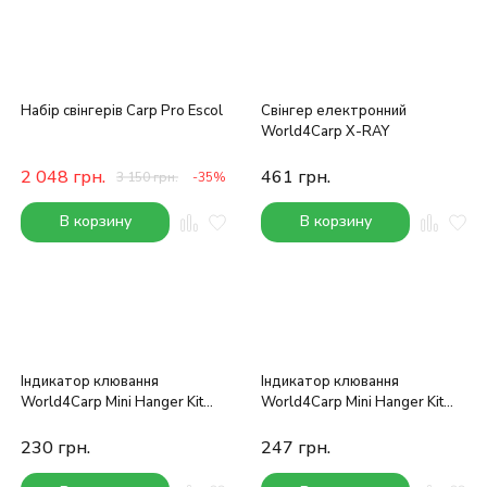
Набір свінгерів Carp Pro Escol
Свінгер електронний
World4Carp X-RAY
2 048
грн.
461
грн.
3 150
грн.
-35%
В корзину
В корзину
Індикатор клювання
Індикатор клювання
World4Carp Mini Hanger Kit
World4Carp Mini Hanger Kit
(жовтий)
(чорний)
230
грн.
247
грн.