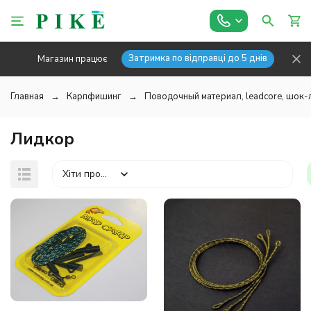
Затримка по відправці до 5 днів
Магазин працює
Главная
Карпфишинг
Поводочный материал, leadcore, шок
Лидкор
Хіти продажів