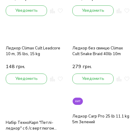
Уведомить
Уведомить
Ледкор Climax Cult Leadcore
Ледкор без свинцю Climax
10 m, 35 lbs, 15 kg
Cult Snake Braid 40lb 10m
148
грн.
279
грн.
Уведомить
Уведомить
хит
Ледкор Carp Pro 25 lb 11.1 kg
5m Зелений
Набір ТехноКарп "Петлі-
ледкор" c б /с вертлюгом
Gravel 45lb 55см (5 шт.)