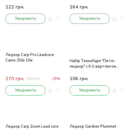
122
грн.
164
грн.
Уведомить
Уведомить
Ледкор Carp Pro Leadcore
Camo 25lb 10м
Набір ТехноКарп "Петлі-
ледкор" c б /с вертлюгом
Gravel 45lb 90см (5 шт.)
270
грн.
106
грн.
415
грн.
-35%
Уведомить
Уведомить
Ледкор Carp Zoom Lead core
Ледкор Gardner Plummet