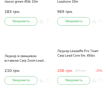
classic green 45lb 10m
Leadcore 20m
183
грн.
969
грн.
Уведомить
Уведомить
Ледкор Lineaeffe Pro Team
Carp Lead Core 5m, 45lbs
Ледкор зі свинцевою
вставкою Carp Zoom Lead
сore brown
210
грн.
206
грн.
275
грн.
-25%
Уведомить
Уведомить