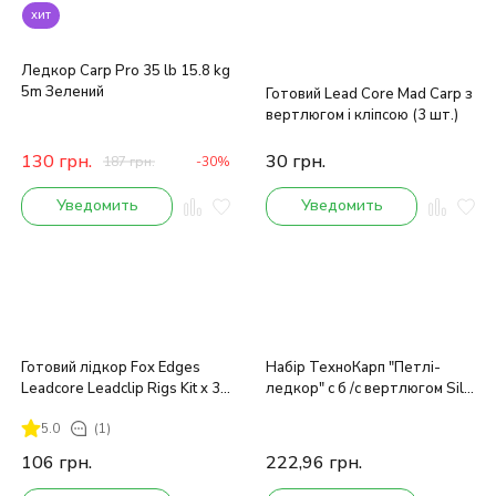
хит
Ледкор Carp Pro 35 lb 15.8 kg
5m Зелений
Готовий Lead Core Mad Carp з
вертлюгом і кліпсою (3 шт.)
130
грн.
30
грн.
187
грн.
-30%
Уведомить
Уведомить
Готовий лідкор Fox Edges
Набір ТехноКарп "Петлі-
Leadcore Leadclip Rigs Kit x 3
ледкор" c б /с вертлюгом Silt
inc
45lb 90см (5 шт.)
5.0
(1)
106
грн.
222,96
грн.