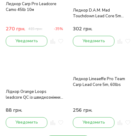
Ледкор Carp Pro Leadcore
Camo 45lb 10м
Ледкор D.A.M. Mad
Touchdown Lead Core 5m
45lb (camou weed)
270
грн.
302
грн.
415
грн.
-35%
Уведомить
Уведомить
Ледкор Lineaeffe Pro Team
Carp Lead Core 5m, 60lbs
Лідкор Orange Loops
leadcore QC із швидкознімним
вертлюгом 3 шт.
88
грн.
256
грн.
Уведомить
Уведомить