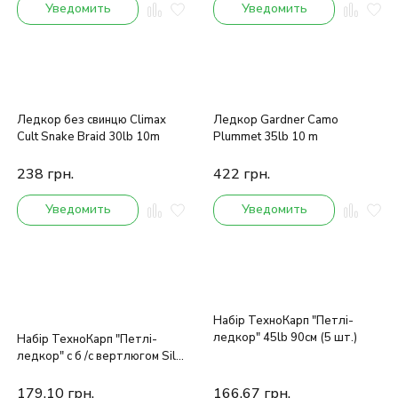
Уведомить
Уведомить
Ледкор без свинцю Climax
Ледкор Gardner Camo
Cult Snake Braid 30lb 10m
Plummet 35lb 10 m
238
грн.
422
грн.
Уведомить
Уведомить
Набір ТехноКарп "Петлі-
ледкор" 45lb 90см (5 шт.)
Набір ТехноКарп "Петлі-
ледкор" c б /с вертлюгом Silt
45lb 55см (5 шт.)
179,10
грн.
166,67
грн.