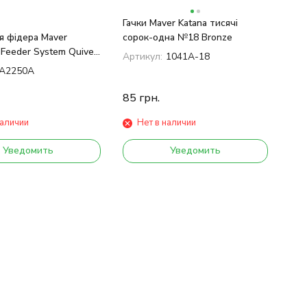
Гачки Maver Katana тисячі
я фідера Maver
сорок-одна №18 Bronze
 Feeder System Quiver
Артикул:
1041А-18
. 2,2mm
A2250A
85
грн.
наличии
Нет в наличии
Уведомить
Уведомить