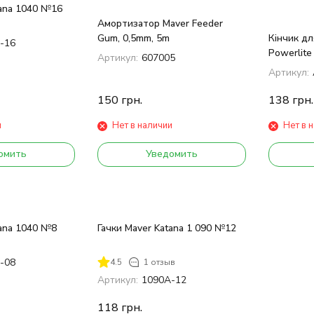
tana 1040 №16
Амортизатор Maver Feeder
Gum, 0,5mm, 5m
Кінчик дл
-16
Powerlite
Артикул:
607005
No.1 діам
Артикул:
150
грн.
138
грн.
и
Нет в наличии
Нет в 
омить
Уведомить
tana 1040 №8
Гачки Maver Katana 1 090 №12
-08
4.5
1 отзыв
Артикул:
1090А-12
118
грн.