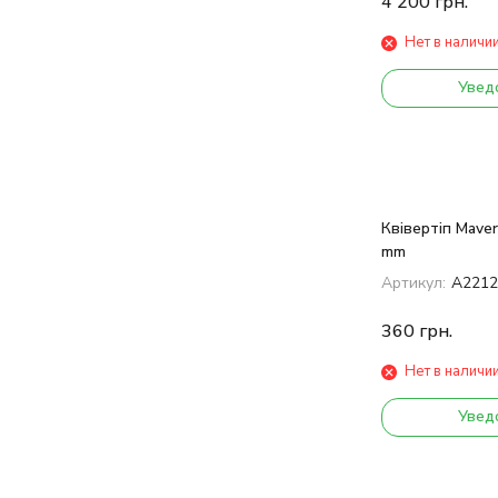
4 200
грн.
Нет в наличи
Увед
Квівертіп Maver 
mm
Артикул:
A221
360
грн.
Нет в наличи
Увед