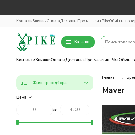
Контакти
Знижки
Оплата
Доставка
Про магазин Pike
Обмін та пов
Каталог
Контакти
Знижки
Оплата
Доставка
Про магазин Pike
Обмін т
Главная
Бре
Фильтр подбора
Maver
Цена
до