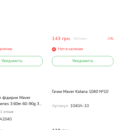
143
грн.
151
грн.
-1%
наличии
Нет в наличии
Уведомить
Уведомить
Гачки Maver Katana 1040 №10
 фідерне Maver
eries 3.60m 60-90g 3
Артикул:
1040А-10
1 отзыв
A2040