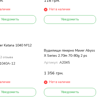
н.
118
грн.
наличии
Нет в наличии
Уведомить
Уведомить
er Katana 1040 №12
Вудилище пікерно Maver Abyss
X Series 2.70m 70-80g 2 ps
2 отзыва
Артикул:
A2045
1040А-12
1 356
грн.
наличии
Нет в наличии
Уведомить
Уведомить