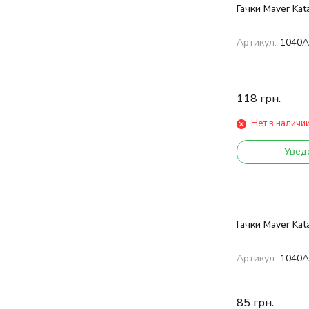
Гачки Maver Ka
Артикул:
1040А
118
грн.
Нет в наличи
Увед
Гачки Maver Ka
Артикул:
1040A
85
грн.