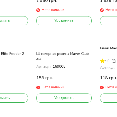
1 950
грн.
1 536
гр
и
Нет в наличии
Нет в 
омить
Уведомить
Гачки Mav
Elite Feeder 2
Штекерная резина Maver Club
4м
4.0
2
Артикул:
169005
Артикул:
158
грн.
118
грн.
и
Нет в наличии
Нет в 
омить
Уведомить