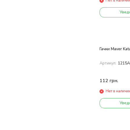
Нет в наличи
Увед
Гачки Maver Ka
Артикул:
1215А
112
грн.
Нет в наличи
Увед