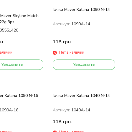
Гачки Maver Katana 1090 №14
aver Skyline Match
22g 3ps
Артикул:
1090А-14
05551420
н.
118
грн.
наличии
Нет в наличии
Уведомить
Уведомить
er Katana 1090 №16
Гачки Maver Katana 1040 №14
1090А-16
Артикул:
1040А-14
118
грн.