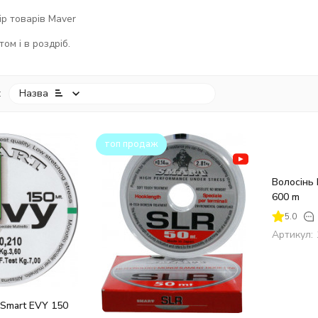
р товарів Maver
ом і в роздріб.
:
Назва
топ продаж
Волосінь 
600 m
5.0
Артикул:
 Smart EVY 150