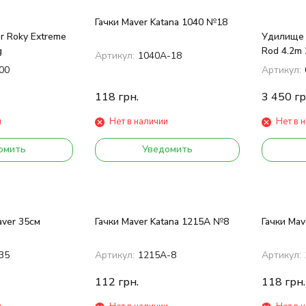
Гачки Maver Katana 1040 №18
 Roky Extreme
Удилище M
g
Rod 4.2m 
Артикул:
1040А-18
00
Артикул:
118
грн.
3 450
гр
и
Нет в наличии
Нет в 
омить
Уведомить
ver 35см
Гачки Maver Katana 1215А №8
Гачки Mav
35
Артикул:
1215А-8
Артикул:
112
грн.
118
грн.