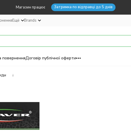
Затримка по відправці до 5 днів
Магазин працює
ернення
Ещё
Brands
а повернення
Договір публічної оферти
нды
↓