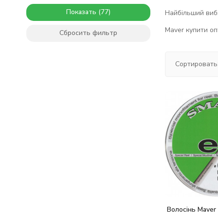
Показать
Найбільший вибі
Maver купити опт
Сбросить фильтр
Сортировать
Волосінь Maver