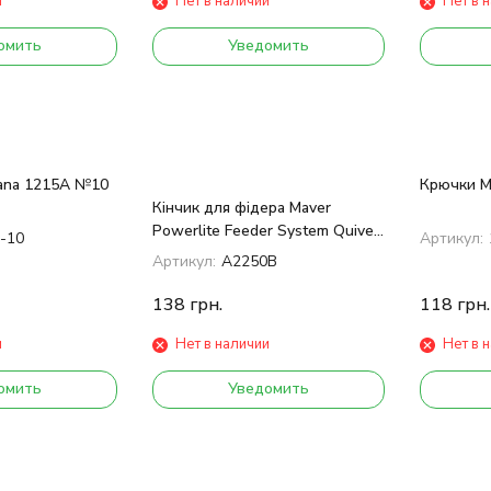
и
Нет в наличии
Нет в 
омить
Уведомить
tana 1215А №10
Крючки M
Кінчик для фідера Maver
Powerlite Feeder System Quiver
-10
Артикул:
No.2 діам. 2,2mm
Артикул:
A2250B
138
грн.
118
грн.
и
Нет в наличии
Нет в 
омить
Уведомить