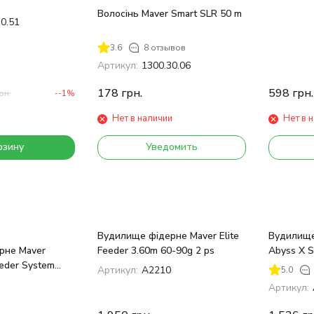
Волосінь Maver Smart SLR 50 m
30.51
3.6
8 отзывов
Артикул:
1300.30.06
178
грн.
598
грн.
рн.
--1%
Нет в наличии
Нет в 
рзину
Уведомить
Вудилище фідерне Maver Elite
Вудилище
рне Maver
Feeder 3.60m 60-90g 2 ps
Abyss X S
eeder System
ps
Артикул:
A2210
5.0
m 70-140g
0
Артикул: