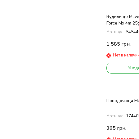
Вудилище Maver
Force Mx 4m 25
Артикул:
54544
1 585
грн.
Нет в наличи
Увед
Поводочніца Ma
Артикул:
17440
365
грн.