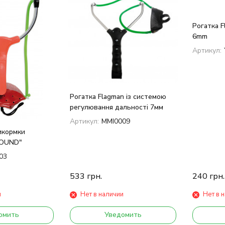
Рогатка F
6mm
Артикул:
Рогатка Flagman із системою
регулювання дальності 7мм
Артикул:
MMI0009
икормки
ROUND"
03
533
грн.
240
грн.
и
Нет в наличии
Нет в 
омить
Уведомить