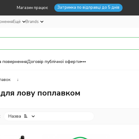
Затримка по відправці до 5 днів
Магазин працює
ернення
Ещё
Brands
а повернення
Договір публічної оферти
лавок
↓
 для лову поплавком
:
Назва