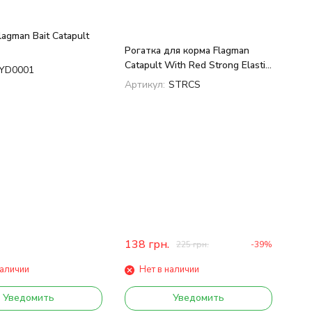
lagman Bait Catapult
Рогатка для корма Flagman
Catapult With Red Strong Elastic
YD0001
25-45м
Артикул:
STRCS
138
грн.
225
грн.
-39%
наличии
Нет в наличии
Уведомить
Уведомить