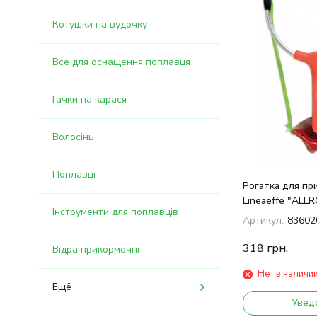
Котушки на вудочку
Все для оснащення поплавця
Гачки на карася
Волосінь
Поплавці
Рогатка для пр
Lineaeffe "ALL
Інструменти для поплавців
Артикул:
83602
318
грн.
Відра прикормочні
Нет в наличи
Ещё
Увед