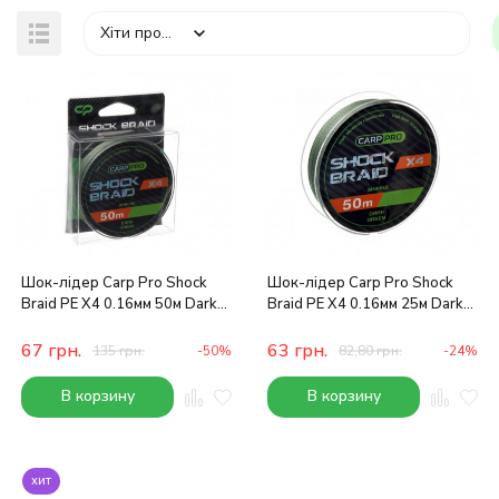
Хіти продажів
Шок-лідер Carp Pro Shock
Шок-лідер Carp Pro Shock
Braid PE X4 0.16мм 50м Dark
Braid PE X4 0.16мм 25м Dark
Green
Green
67
грн.
63
грн.
135
грн.
-50%
82,80
грн.
-24%
В корзину
В корзину
хит