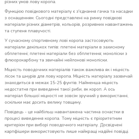
різних умов лову коропа.
Функцією повідкового матеріалу є з'єднання гачка та насадки
з оснащенням. Сьогодні представлені на ринку повідкові
матеріали різних діаметрів, кольорів, розривних навантажень
та ступеня плавучості.
У сучасному спортивному лові коропа застосовують
матеріали декількох типів: плетені матеріали в захисному
обплетенні; плетені матеріали без обплетення; моноліски з
флюорокарбону та звичайні нейлонові моноліски.
Міцність поводочних матеріалів також важлива як і міцність
лісок та шнурів для лову коропа. Міцність матеріалу зазвичай
знаходиться в межах 15-25 фунтів. Найменша міцність
недостатня при виведенні такої риби, як короп. А ось
матеріал більшої міцності не зовсім зручний у використанні,
оскільки має досить велику товщину.
Повідець - це найбільш навантажена частина оснастки в
процесі виведення коропа. Тому міцність є пріоритетним
критерієм при виборі поводочного матеріалу. Досвідчені
карпфішери використовують лише найкращі надійні повідці.