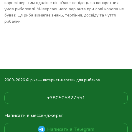
карпфішер, тим вдаліше він в'яже повідець за конкретних
умов риболовлі. Універсального варіанта при лові коропа не
буває. Ця риба вимагає знань, терпіння, досвіду та чуття
рибалки.
2009-2026 © pike — интернет-магазин для рыбаков
+380505827551
Написать в мессенджеры:
Написать в Telegram