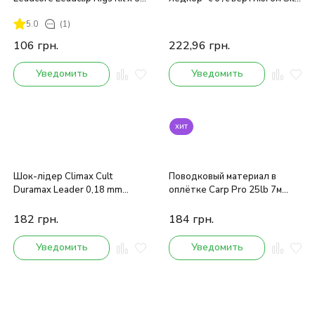
inc
45lb 90см (5 шт.)
5.0
(1)
106
грн.
222,96
грн.
Уведомить
Уведомить
хит
Шок-лідер Climax Cult
Поводковый материал в
Duramax Leader 0,18 mm
оплётке Carp Pro 25lb 7м
25lbs /15kg 25 m
зелёный
182
грн.
184
грн.
Уведомить
Уведомить