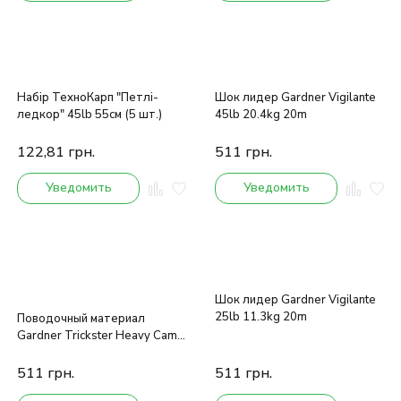
Набір ТехноКарп "Петлі-
Шок лидер Gardner Vigilante
ледкор" 45lb 55см (5 шт.)
45lb 20.4kg 20m
122,81
грн.
511
грн.
Уведомить
Уведомить
Шок лидер Gardner Vigilante
25lb 11.3kg 20m
Поводочный материал
Gardner Trickster Heavy Camo
Brown 20m
511
грн.
511
грн.