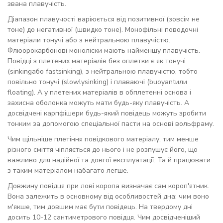
звана плавучість.
Діапазон плавучості варіюється від позитивної (зовсім не
тоне) до негативної (швидко тоне). Монофільні поводочні
матеріали тонучі або з нейтральною плавучістю.
Флюорокарбонові моноліски мають найменшу плавучість.
Повідці з плетених матеріалів без оплетки є як тонучі
(sinkingабо fastsinking), з нейтральною плавучістю, тобто
повільно тонучі (slowlysinking) і плаваючі (buoyantили
floating). А у плетених матеріалів в обплетенні основа і
захисна оболонка можуть мати будь-яку плавучість. А
досвідчені карпфішери будь-який повідець можуть зробити
тонким за допомогою спеціальної пасти на основі вольфраму.
Чим щільніше плетіння повідкового матеріалу, тим менше
різного сміття чіпляється до нього і не розпушує його, що
важливо для надійної та довгої експлуатації. Та й працювати
з таким матеріалом набагато легше.
Довжину повідця при лові коропа визначає сам короп'ятник.
Вона залежить в основному від особливостей дна: чим воно
м'якше, тим довшим має бути повідець. На твердому дні
досить 10-12 сантиметрового повідця. Чим досвідченіший