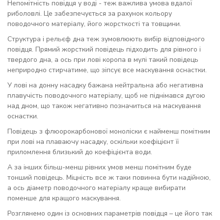
Непомітність повідця у воді - теж важлива умова вдалої
риболовлі. Це забезпечується за рахунок кольору
поводочного матеріалу, його жорсткості та товщини.
Структура і рельєф дна теж зумовлюють вибір відповідного
повідця. Прямий жорсткий повідець підходить для рівного і
твердого дна, а ось при лові коропа в мулі такий повідець
неприродно стирчатиме, що зіпсує все маскування оснастки.
У лові на донну насадку бажана нейтральна або негативна
плавучість поводочного матеріалу, щоб не піднімався дугою
над дном, що також негативно позначиться на маскування
оснастки.
Повідець з флюорокарбонової моноліски є найменш помітним
при лові на плаваючу насадку, оскільки коефіцієнт її
приломлення близький до коефіцієнта води.
А за інших більш-менш рівних умов менш помітним буде
тонший повідець. Міцність все ж таки повинна бути надійною,
а ось діаметр поводочного матеріалу краще вибирати
поменше для кращого маскування.
Розглянемо один із основних параметрів повідця – це його так