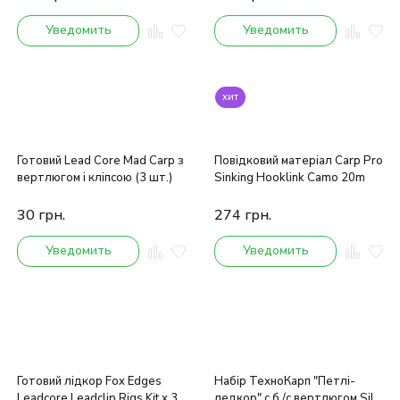
Уведомить
Уведомить
хит
Готовий Lead Core Mad Carp з
Повідковий матеріал Carp Pro
вертлюгом і кліпсою (3 шт.)
Sinking Hooklink Camo 20m
30
грн.
274
грн.
Уведомить
Уведомить
Готовий лідкор Fox Edges
Набір ТехноКарп "Петлі-
Leadcore Leadclip Rigs Kit x 3
ледкор" c б /с вертлюгом Silt