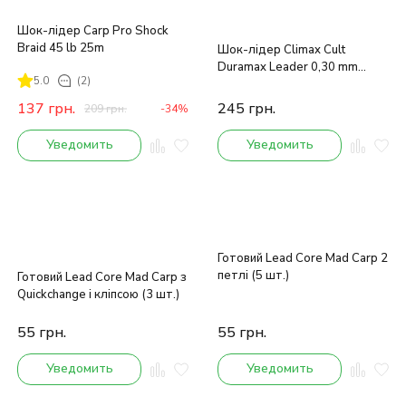
Шок-лідер Carp Pro Shock
Braid 45 lb 25m
Шок-лідер Climax Cult
Duramax Leader 0,30 mm
5.0
(2)
45lbs /25kg 25 m
137
грн.
245
грн.
209
грн.
-34%
Уведомить
Уведомить
Готовий Lead Core Mad Carp 2
петлі (5 шт.)
Готовий Lead Core Mad Carp з
Quickchange і кліпсою (3 шт.)
55
грн.
55
грн.
Уведомить
Уведомить