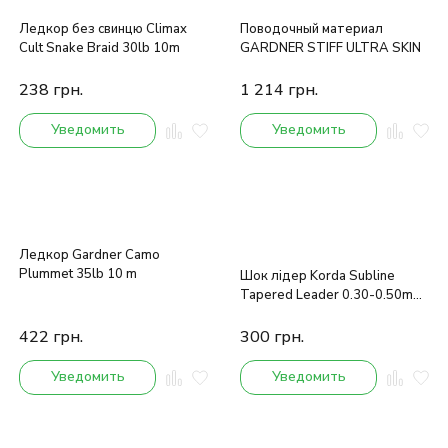
Ледкор без свинцю Climax
Поводочный материал
Cult Snake Braid 30lb 10m
GARDNER STIFF ULTRA SKIN
238
грн.
1 214
грн.
Уведомить
Уведомить
Ледкор Gardner Camo
Plummet 35lb 10 m
Шок лідер Korda Subline
Tapered Leader 0.30-0.50mm
Brown 5x12m
422
грн.
300
грн.
Уведомить
Уведомить