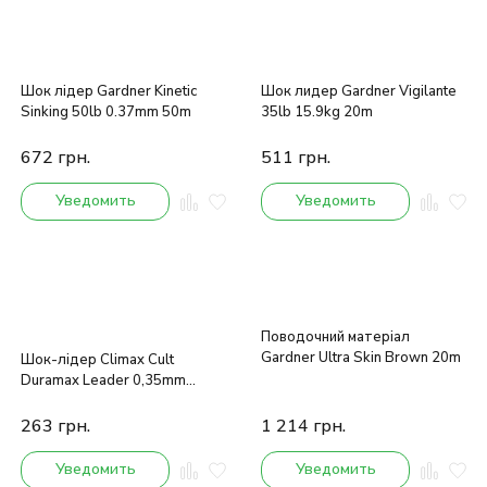
Шок лідер Gardner Kinetic
Шок лидер Gardner Vigilante
Sinking 50lb 0.37mm 50m
35lb 15.9kg 20m
672
грн.
511
грн.
Уведомить
Уведомить
Поводочний матеріал
Gardner Ultra Skin Brown 20m
Шок-лідер Climax Cult
Duramax Leader 0,35mm
55lbs /25kg 25 m
263
грн.
1 214
грн.
Уведомить
Уведомить