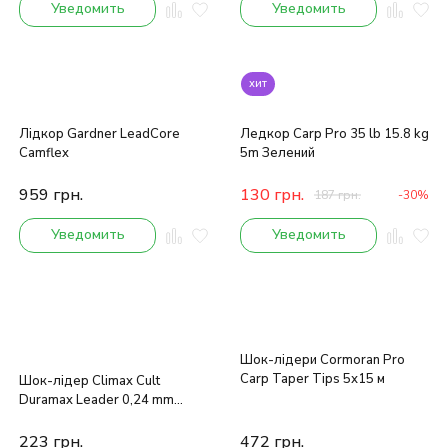
Уведомить
Уведомить
хит
Лідкор Gardner LeadCore
Ледкор Carp Pro 35 lb 15.8 kg
Camflex
5m Зелений
959
грн.
130
грн.
187
грн.
-30%
Уведомить
Уведомить
Шок-лідери Cormoran Pro
Carp Taper Tips 5х15 м
Шок-лідер Climax Cult
Duramax Leader 0,24 mm
44lbs /20kg 25 m
223
грн.
472
грн.