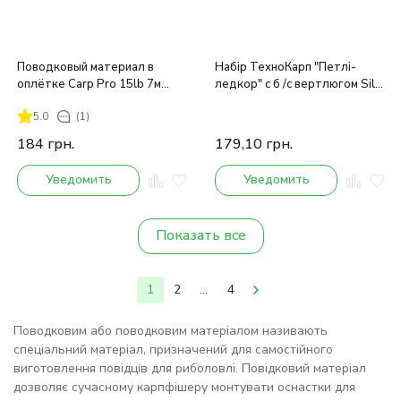
Поводковый материал в
Набір ТехноКарп "Петлі-
оплётке Carp Pro 15lb 7м
ледкор" c б /с вертлюгом Silt
зелёный
45lb 55см (5 шт.)
5.0
(1)
184
грн.
179,10
грн.
Уведомить
Уведомить
Показать все
1
2
...
4
Поводковим або поводковим матеріалом називають
спеціальний матеріал, призначений для самостійного
виготовлення повідців для риболовлі. Повідковий матеріал
дозволяє сучасному карпфішеру монтувати оснастки для