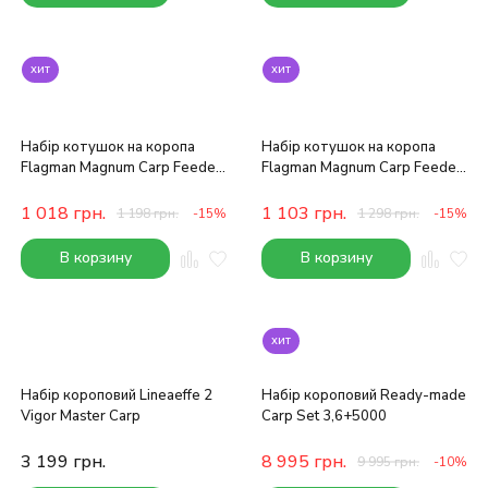
хит
хит
Набір котушок на коропа
Набір котушок на коропа
Flagman Magnum Carp Feeder
Flagman Magnum Carp Feeder
4000 2 шт
6000 2 шт
1 018
грн.
1 103
грн.
1 198
грн.
-15%
1 298
грн.
-15%
В корзину
В корзину
хит
Набір короповий Lineaeffe 2
Набір короповий Ready-made
Vigor Master Carp
Carp Set 3,6+5000
3 199
грн.
8 995
грн.
9 995
грн.
-10%