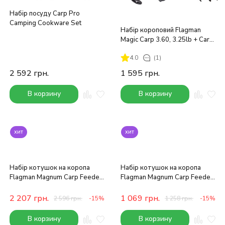
Набір посуду Carp Pro
Camping Cookware Set
Набір короповий Flagman
Magic Carp 3.60, 3.25lb + Carp
Feeder 6000
4.0
(1)
2 592
грн.
1 595
грн.
В корзину
В корзину
хит
хит
Набір котушок на коропа
Набір котушок на коропа
Flagman Magnum Carp Feeder
Flagman Magnum Carp Feeder
6000 4 шт
5000 2 шт
2 207
грн.
1 069
грн.
2 596
грн.
-15%
1 258
грн.
-15%
В корзину
В корзину