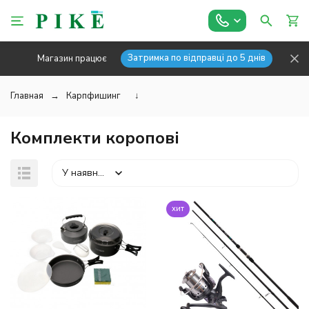
Затримка по відправці до 5 днів
Магазин працює
Главная
Карпфишинг
↓
Комплекти коропові
У наявності
хит