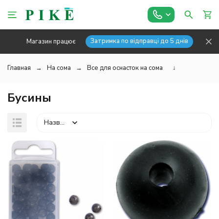
Затримка по відправці до 5 днів
Магазин працює
Главная
На сома
Все для оснасток на сома
↓
Бусины
Назва