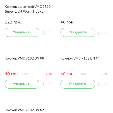
Крючок офсетный VMC 7310
Super Light Worm Hook
BN(черный никель) №1/0
5шт.
122
грн.
40
грн.
Уведомить
Уведомить
Крючок VMC 7102 BN #6
Крючок VMC 7102 BN #4
40
грн.
40
грн.
50
грн.
-20%
50
грн.
-20%
Уведомить
Уведомить
Крючок VMC 7102 BN #2