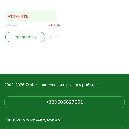
уточнить
50
грн.
-100%
Уведомить
2009-2026 © pike — интернет-магазин для рыбаков
+380505827551
Написать в мессенджеры: