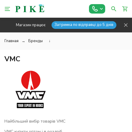
Затримка по відправці до 5 днів
Магазин працює
Главная
Бренды
↓
VMC
Найбільший вибір товарів VMC
VMC купити оптом і в роздріб.