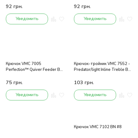
10шт.
92
грн.
92
грн.
Уведомить
Уведомить
Крючок VMC 7005
Крючок-тройник VMC 7552 -
Perfection™ Quiver Feeder BN
Predator/light Inline Treble BN
(черный никель) №18 20шт.
(черный никель) №6 8шт.
75
грн.
103
грн.
Уведомить
Уведомить
Крючок VMC 7102 BN #8