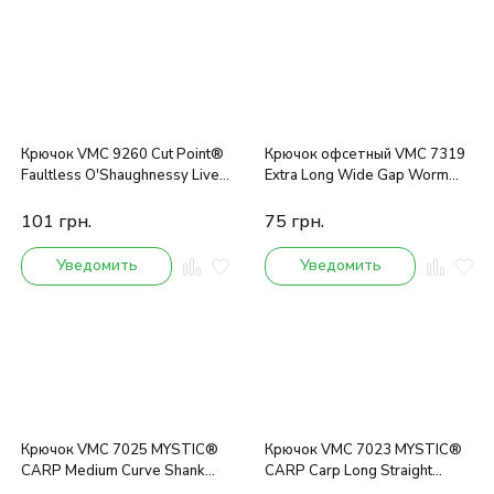
Крючок VMC 9260 Cut Point®
Крючок офсетный VMC 7319
Faultless O'Shaughnessy Live
Extra Long Wide Gap Worm
Bait BN (черный никель) №2
Hook BN(черный никель)
25шт.
№2/0 5шт.
101
грн.
75
грн.
Уведомить
Уведомить
Крючок VMC 7025 MYSTIC®
Крючок VMC 7023 MYSTIC®
CARP Medium Curve Shank
CARP Carp Long Straight
NT(PTFE тефлон) №2 10шт.
Shank NT(PTFE тефлон) №6