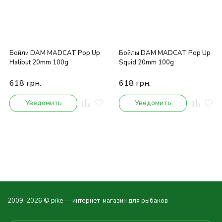
Бойли DAM MADCAT Pop Up
Бойлы DAM MADCAT Pop Up
Halibut 20mm 100g
Squid 20mm 100g
618
грн.
618
грн.
Уведомить
Уведомить
2009-2026 © pike — интернет-магазин для рыбаков