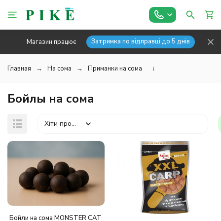
Затримка по відправці до 5 днів
Магазин працює
Главная
На сома
Приманки на сома
↓
Бойлы на сома
Хіти продажів
Бойли на сома MONSTER CAT