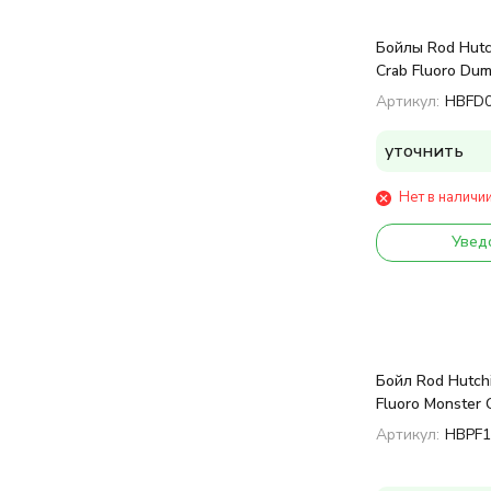
Бойлы Rod Hutc
Crab Fluoro Dum
12mm 60g
Артикул:
HBFD
уточнить
Нет в наличи
Увед
Бойл Rod Hutch
Fluoro Monster
Артикул:
HBPF1