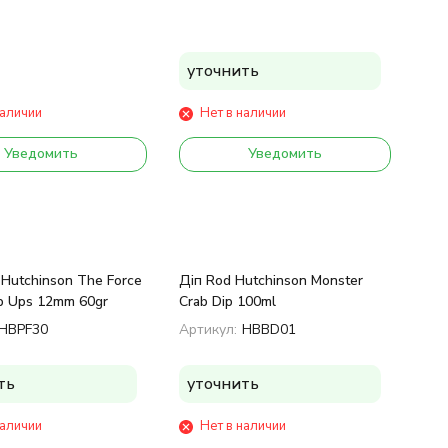
уточнить
наличии
Нет в наличии
Уведомить
Уведомить
Hutchinson The Force
Діп Rod Hutchinson Monster
p Ups 12mm 60gr
Crab Dip 100ml
HBPF30
Артикул:
HBBD01
ть
уточнить
наличии
Нет в наличии