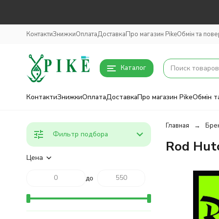
Контакти
Знижки
Оплата
Доставка
Про магазин Pike
Обмін та пов
Каталог
Контакти
Знижки
Оплата
Доставка
Про магазин Pike
Обмін т
Главная
Бре
Фильтр подбора
Rod Hut
Цена
до