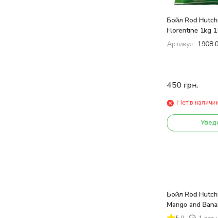
Бойл Rod Hutch
Florentine 1kg 
Артикул:
1908.
450
грн.
Нет в наличи
Увед
Бойл Rod Hutchi
Mango and Bana
5.0
1 отзы