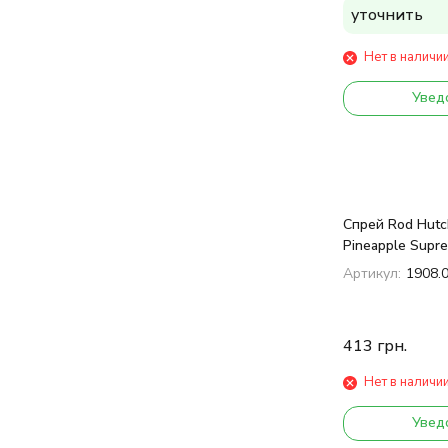
уточнить
Нет в наличи
Увед
Спрей Rod Hutc
Pineapple Supr
Артикул:
1908.
413
грн.
Нет в наличи
Увед