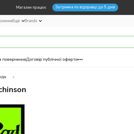
Затримка по відправці до 5 днів
Магазин працює
ернення
Ещё
Brands
а повернення
Договір публічної оферти
нды
↓
chinson