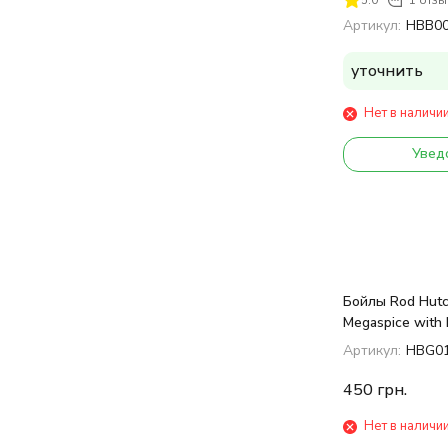
Артикул:
HBB0
уточнить
Нет в наличи
Увед
Бойлы Rod Hutc
Megaspice with 
Spice Blend 1k
Артикул:
HBG0
450
грн.
Нет в наличи