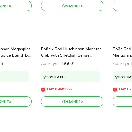
омить
Уведомить
inson Megaspice
Бойлы Rod Hutchinson Monster
Бойл Rod 
 Spice Blend 1kg
Crab with Shellfish Sense
Mango an
Appeal 15mm 1kg
28
Артикул:
HBG001
Артикул:
уточнить
уточни
и
Нет в наличии
Нет в 
омить
Уведомить