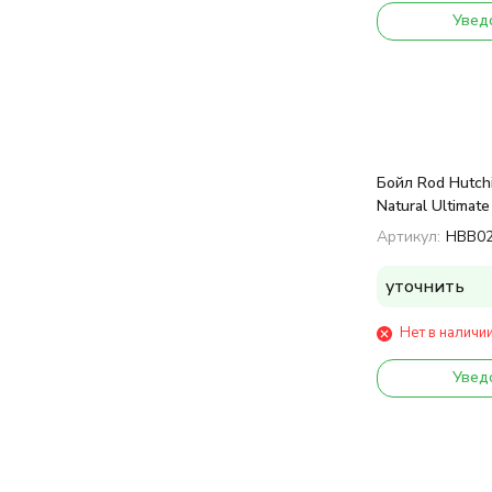
Увед
Бойл Rod Hutch
Natural Ultimate
20 mm
Артикул:
HBB0
уточнить
Нет в наличи
Увед