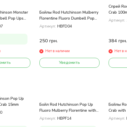
Спрей Rod
hinson Monster
Бойлы Rod Hutchinson Mulberry
Crab 100m
bell Pop Ups
Florentine Fluoro Dumbell Pop
Артикул:
Ups 12mm 60g
07
Артикул:
HBFD04
250
грн.
384
грн.
и
Нет в наличии
Нет в 
омить
Уведомить
inson Pop Up
 Crab 15mm
Бойл Rod Hutchinson Pop Up
Бойлы Ro
Fluoro Mulberry Florentine with
Crab with
0
Protaste Plus 15mm
Appeal 2
Артикул:
HBPF14
Артикул: