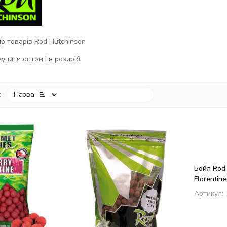
р товарів Rod Hutchinson
упити оптом і в роздріб.
:
Назва
Бойл Rod 
Florentine
mm
Артикул: