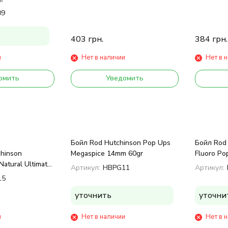
09
403
грн.
384
грн.
и
Нет в наличии
Нет в 
омить
Уведомить
Бойл Rod Hutchinson Pop Ups
Бойл Rod 
hinson
Megaspice 14mm 60gr
Fluoro Po
Natural Ultimate
Артикул:
HBPG11
Артикул:
g 14 mm
15
уточнить
уточни
и
Нет в наличии
Нет в 