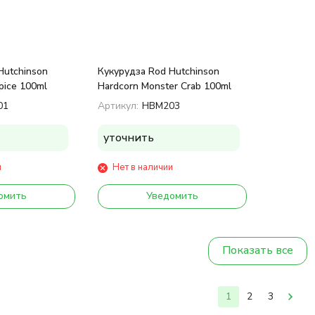
Hutchinson
Кукурудза Rod Hutchinson
pice 100ml
Hardcorn Monster Crab 100ml
01
Артикул:
HBM203
уточнить
и
Нет в наличии
омить
Уведомить
Показать все
1
2
3