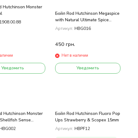
 Hutchinson Monster
l
Бойл Rod Hutchinson Megaspice
with Natural Ultimate Spice
1908.00.88
Blend 1kg 20 mm
Артикул:
HBG016
450
грн.
наличии
Нет в наличии
Уведомить
Уведомить
d Hutchinson Monster
Бойл Rod Hutchinson Fluoro Pop
 Shellfish Sense
Ups Strawberry & Scopex 15mm
0mm 1kg
HBG002
Артикул:
HBPF12