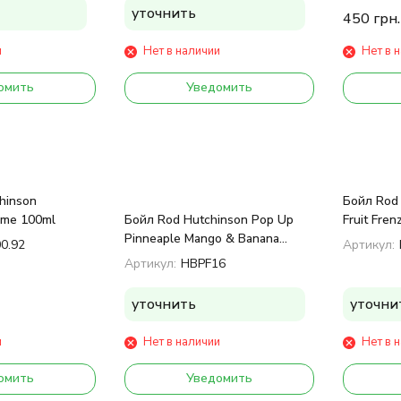
уточнить
450
грн.
и
Нет в наличии
Нет в 
омить
Уведомить
hinson
Бойл Rod 
eme 100ml
Бойл Rod Hutchinson Pop Up
Fruit Fre
Pinneaple Mango & Banana
00.92
Артикул:
15mm 60gr
Артикул:
HBPF16
уточнить
уточни
и
Нет в наличии
Нет в 
омить
Уведомить