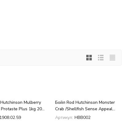
Hutchinson Mulberry
Бойл Rod Hutchinson Monster
 Protaste Plus 1kg 20
Crab /Shellfish Sense Appeal
1kg 20 mm
1908.02.59
Артикул:
HBB002