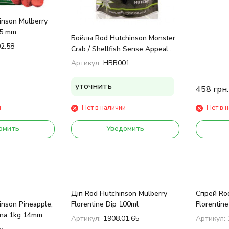
inson Mulberry
15 mm
Бойлы Rod Hutchinson Monster
02.58
Crab / Shellfish Sense Appeal
1kg 14 mm
Артикул:
HBB001
уточнить
458
грн.
и
Нет в наличии
Нет в 
омить
Уведомить
Діп Rod Hutchinson Mulberry
Спрей Rod
nson Pineapple,
Florentine Dip 100ml
Florentin
na 1kg 14mm
Артикул:
1908.01.65
Артикул:
в