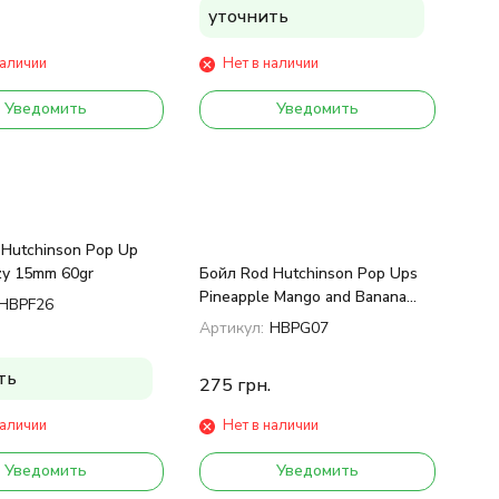
уточнить
наличии
Нет в наличии
Уведомить
Уведомить
Hutchinson Pop Up
nzy 15mm 60gr
Бойл Rod Hutchinson Pop Ups
Pineapple Mango and Banana
HBPF26
14mm 60gr
Артикул:
HBPG07
ть
275
грн.
наличии
Нет в наличии
Уведомить
Уведомить