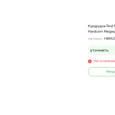
Кукурудза Rod 
Hardcorn Megas
Артикул:
HBM2
уточнить
Нет в наличи
Увед